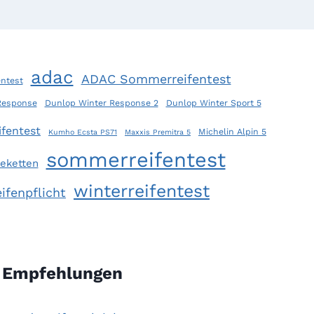
adac
ADAC Sommerreifentest
ntest
Response
Dunlop Winter Response 2
Dunlop Winter Sport 5
fentest
Michelin Alpin 5
Kumho Ecsta PS71
Maxxis Premitra 5
sommerreifentest
eketten
winterreifentest
ifenpflicht
Empfehlungen