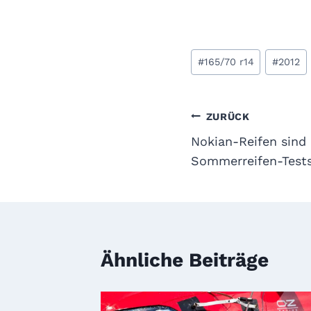
Schlagworte:
#
165/70 r14
#
2012
Beitragsnavi
ZURÜCK
Nokian-Reifen sind 
Sommerreifen-Test
Ähnliche Beiträge