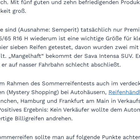
urch. Mit fünf guten und zehn befriedigenden Produk
keit groß.
pe sind (Ausnahme: Semperit) tatsächlich nur Prem
/65 R16 H wiederum ist eine wichtige Größe für kl
er sieben Reifen getestet, davon wurden zwei mit 
ilt. „Mangelhaft“ bekommt der Sava Intensa SUV. Er
er auf nasser Fahrbahn schlecht abschließt.
im Rahmen des Sommerreifentests auch im verdec
en (Mystery Shopping) bei Autohäusern,
Reifenhänd
nchen, Hamburg und Frankfurt am Main in Verkauf
Positives Ergebnis: Kein Verkäufer wollte dem Auto
tige Billigreifen andrehen.
mmerreifen sollte man auf folgende Punkte achten: