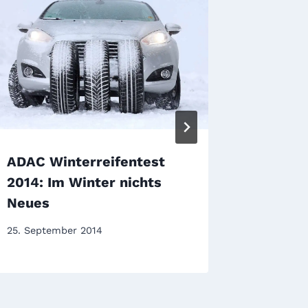
ADAC Winterreifentest
GTÜ So
2014: Im Winter nichts
2018: 
Neues
nicht t
25. September 2014
2. März 2