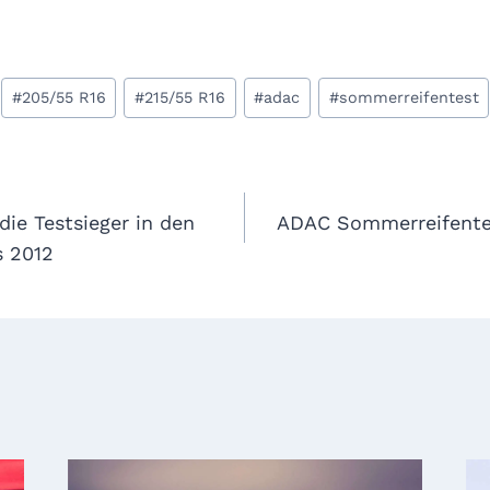
#
205/55 R16
#
215/55 R16
#
adac
#
sommerreifentest
gation
die Testsieger in den
ADAC Sommerreifentes
s 2012