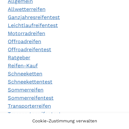
Allgemein
Allwetterreifen
Ganzjahresreifentest
Leichtlaufreifentest
Motorradreifen
Offroadreifen
Offroadreifentest
Ratgeber
Reifen-Kauf
Schneeketten
Schneekettentest
Sommerreifen
Sommerreifentest
Transporterreifen
Transporterreifentest
Cookie-Zustimmung verwalten
Winterreifen