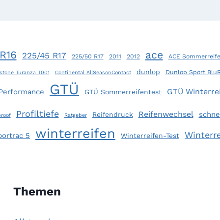
R16
ace
225/45 R17
225/50 R17
2011
2012
ACE Sommerreife
dunlop
Dunlop Sport Blu
stone Turanza T001
Continental AllSeasonContact
GTÜ
GTÜ Winterrei
 Performance
GTÜ Sommerreifentest
Profiltiefe
Reifenwechsel
schne
Reifendruck
roof
Ratgeber
winterreifen
Winterre
portrac 5
Winterreifen-Test
Themen