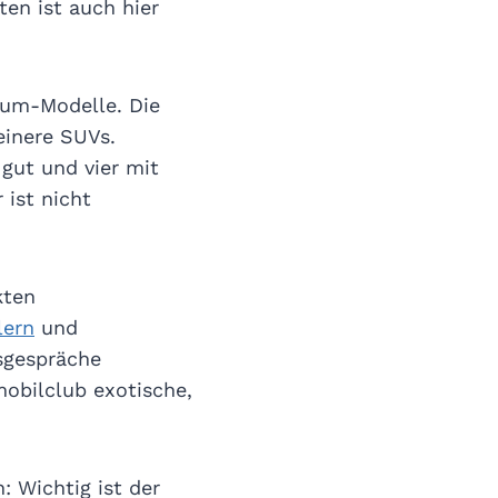
ten ist auch hier
ium-Modelle. Die
einere SUVs.
gut und vier mit
 ist nicht
kten
lern
und
sgespräche
mobilclub exotische,
 Wichtig ist der