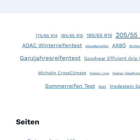
205/55 
195/65 R15
175/65 R14
185/65 R15
ADAC Winterreifentest
ARBÖ
Allwetterreifen
Bridge
Ganzjahresreifentest
Goodyear Efficient Grip
Michelin CrossClimate
Nokian Line
Nokian Weatherp
Sommerreifen Test
Vredestein S
test
Seiten