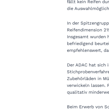
fällt kein Reifen d
die Auswahlmöglich
In der Spitzengrup
Reifendimension 215
Insgesamt wurden hi
befriedigend beurte
empfehlenswert, da 
Der ADAC hat sich 
Stichprobenverfahr
Zubehörläden in Mü
verwickeln lassen. 
qualitativ minderwer
Beim Erwerb von So