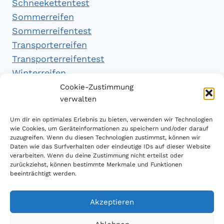
Schneekettentest
Sommerreifen
Sommerreifentest
Transporterreifen
Transporterreifentest
Winterreifen
Winterreifentest
Cookie-Zustimmung
verwalten
Empfehlungen
Um dir ein optimales Erlebnis zu bieten, verwenden wir Technologien
wie Cookies, um Geräteinformationen zu speichern und/oder darauf
zuzugreifen. Wenn du diesen Technologien zustimmst, können wir
Daten wie das Surfverhalten oder eindeutige IDs auf dieser Website
Handytarifvergleich
verarbeiten. Wenn du deine Zustimmung nicht erteilst oder
Luftsport Magazin
zurückziehst, können bestimmte Merkmale und Funktionen
beeinträchtigt werden.
Sparplan Test
Akzeptieren