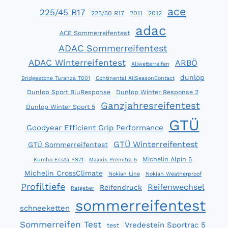
KOMMT
ace
225/45 R17
225/50 R17
2011
2012
MAN
adac
GUT
ACE Sommerreifentest
ÜBER
ADAC Sommerreifentest
DEN
ADAC Winterreifentest
ARBÖ
SOMMER
Allwetterreifen
dunlop
Bridgestone Turanza T001
Continental AllSeasonContact
Dunlop Sport BluResponse
Dunlop Winter Response 2
Ganzjahresreifentest
Dunlop Winter Sport 5
GTÜ
Goodyear Efficient Grip Performance
GTÜ Winterreifentest
GTÜ Sommerreifentest
Michelin Alpin 5
Kumho Ecsta PS71
Maxxis Premitra 5
Michelin CrossClimate
Nokian Line
Nokian Weatherproof
Profiltiefe
Reifenwechsel
Reifendruck
Ratgeber
sommerreifentest
schneeketten
Sommerreifen Test
Vredestein Sportrac 5
test