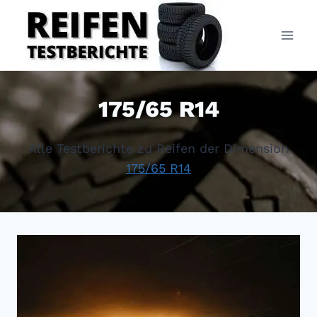
Zum
Inhalt
springen
175/65 R14
Alle Testberichte zu Reifen der Dimension
175/65 R14