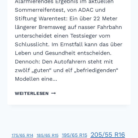
Alarmierendes Ergebnis im aktuellen
Sommerreifentest, von ADAC und
Stiftung Warentest: Ein über 22 Meter
längerer Bremsweg auf nasser Fahrbahn
unterscheidet einen Testsieger vom
Schlusslicht. Im Ernstfall kann das über
Leben und Gesundheit entscheiden.
Dennoch: Den Autofahrern steht mit
zwölf „guten“ und elf „befriedigenden“
Modellen eine…
ADAC
WEITERLESEN
SOMMEREIFEN
TEST
2011:
MIT
DEN
205/55 R16
MEISTEN
195/65 R15
175/65 R14
185/65 R15