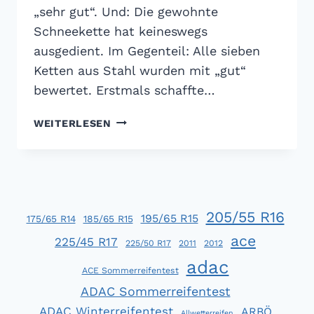
„sehr gut“. Und: Die gewohnte
Schneekette hat keineswegs
ausgedient. Im Gegenteil: Alle sieben
Ketten aus Stahl wurden mit „gut“
bewertet. Erstmals schaffte…
ADAC
WEITERLESEN
SCHNEEKETTEN-
TEST:
DIE
STAHLKETTE
IST
205/55 R16
UNSCHLAGBAR
195/65 R15
175/65 R14
185/65 R15
ace
225/45 R17
225/50 R17
2011
2012
adac
ACE Sommerreifentest
ADAC Sommerreifentest
ADAC Winterreifentest
ARBÖ
Allwetterreifen