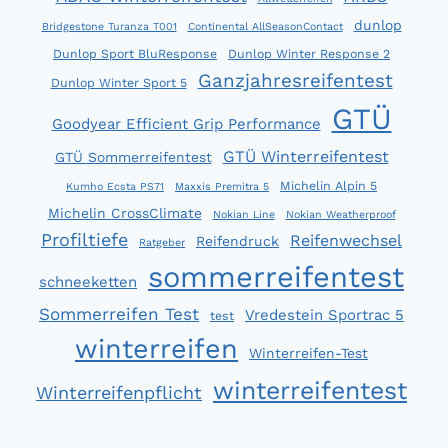
dunlop
Bridgestone Turanza T001
Continental AllSeasonContact
Dunlop Sport BluResponse
Dunlop Winter Response 2
Ganzjahresreifentest
Dunlop Winter Sport 5
GTÜ
Goodyear Efficient Grip Performance
GTÜ Winterreifentest
GTÜ Sommerreifentest
Michelin Alpin 5
Kumho Ecsta PS71
Maxxis Premitra 5
Michelin CrossClimate
Nokian Line
Nokian Weatherproof
Profiltiefe
Reifenwechsel
Reifendruck
Ratgeber
sommerreifentest
schneeketten
Sommerreifen Test
Vredestein Sportrac 5
test
winterreifen
Winterreifen-Test
winterreifentest
Winterreifenpflicht