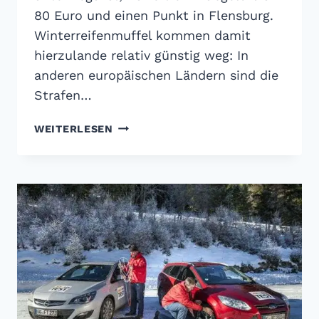
80 Euro und einen Punkt in Flensburg.
Winterreifenmuffel kommen damit
hierzulande relativ günstig weg: In
anderen europäischen Ländern sind die
Strafen…
SOMMERREIFEN
WEITERLESEN
IM
WINTER:
BIS
ZU
5.000
EUR
BUSSGELD I
M A
USLAND!