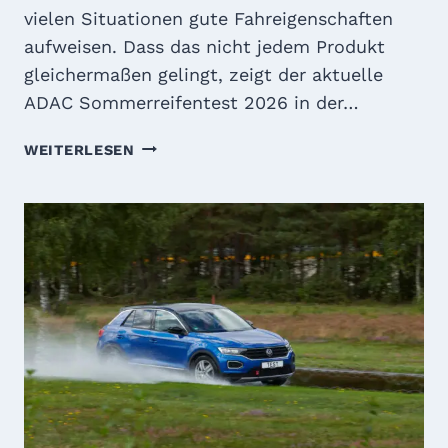
W
O
vielen Situationen gute Fahreigenschaften
E
D
aufweisen. Dass das nicht jedem Produkt
R
E
gleichermaßen gelingt, zeigt der aktuelle
T
R
ADAC Sommerreifentest 2026 in der…
B
I
A
WEITERLESEN
L
D
L
A
I
C
G
S
?
O
M
M
E
R
R
E
I
F