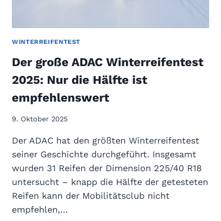
F
E
N
T
WINTERREIFENTEST
E
Der große ADAC Winterreifentest
S
T
2025: Nur die Hälfte ist
2
empfehlenswert
0
2
5
9. Oktober 2025
:
Der ADAC hat den größten Winterreifentest
A
U
seiner Geschichte durchgeführt. Insgesamt
C
wurden 31 Reifen der Dimension 225/40 R18
H
untersucht – knapp die Hälfte der getesteten
H
Reifen kann der Mobilitätsclub nicht
I
empfehlen,…
E
R