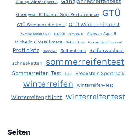
Ganzjahresreifentest
Dunlop Winter Sport 5
M
R
GTÜ
E
E
Goodyear Efficient Grip Performance
I
S
GTÜ Winterreifentest
GTÜ Sommerreifentest
R
Michelin Alpin 5
Kumho Ecsta PS71
Maxxis Premitra 5
E
Michelin CrossClimate
I
Nokian Line
Nokian Weatherproof
Profiltiefe
F
Reifenwechsel
Reifendruck
Ratgeber
E
sommerreifentest
schneeketten
N
2
Sommerreifen Test
Vredestein Sportrac 5
test
0
winterreifen
1
Winterreifen-Test
9
winterreifentest
Winterreifenpflicht
:
A
L
L
E
Seiten
S