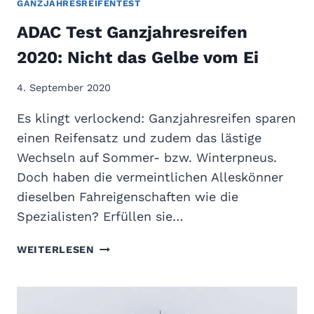
GANZJAHRESREIFENTEST
N
-
ADAC Test Ganzjahresreifen
Ü
T
B
E
2020: Nicht das Gelbe vom Ei
E
S
R
T
4. September 2020
Z
2
E
0
Es klingt verlockend: Ganzjahresreifen sparen
U
2
einen Reifensatz und zudem das lästige
G
2
Wechseln auf Sommer- bzw. Winterpneus.
E
D
N
Doch haben die vermeintlichen Alleskönner
E
S
dieselben Fahreigenschaften wie die
A
Spezialisten? Erfüllen sie…
C
E
A
WEITERLESEN
D
A
C
T