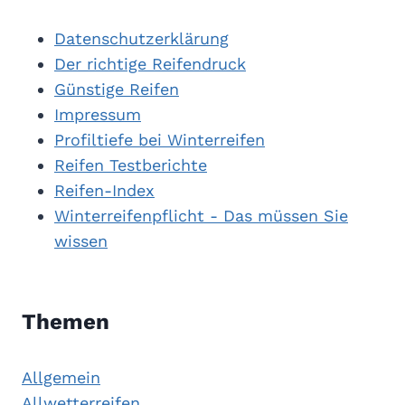
K
Ö
Datenschutzerklärung
N
Der richtige Reifendruck
N
Günstige Reifen
E
Impressum
R
Profiltiefe bei Winterreifen
Reifen Testberichte
Reifen-Index
Winterreifenpflicht - Das müssen Sie
wissen
Themen
Allgemein
Allwetterreifen