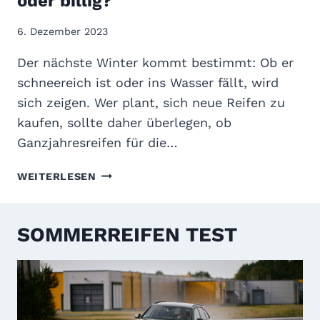
oder billig?
E
S
I
Z
6. Dezember 2023
F
I
E
E
Der nächste Winter kommt bestimmt: Ob er
N
L
schneereich ist oder ins Wasser fällt, wird
T
sich zeigen. Wer plant, sich neue Reifen zu
E
kaufen, sollte daher überlegen, ob
S
T
Ganzjahresreifen für die…
2
0
G
WEITERLESEN
2
T
5
Ü
:
W
SOMMERREIFEN TEST
N
I
U
N
R
T
D
E
I
R
E