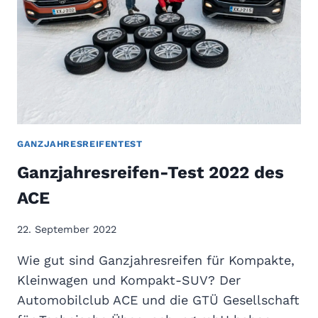
E
H
N
L
T
E
E
N
S
S
T
W
2
E
0
R
2
T
GANZJAHRESREIFENTEST
3
Ganzjahresreifen-Test 2022 des
V
O
ACE
N
G
22. September 2022
T
Ü
Wie gut sind Ganzjahresreifen für Kompakte,
U
Kleinwagen und Kompakt-SUV? Der
N
Automobilclub ACE und die GTÜ Gesellschaft
D