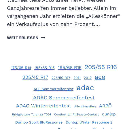
2
Ganzjahresreifen immer beliebter. Allein im
0
vergangenen Jahr erzielten die „Alleskönner“
2
0
ein Verkaufsplus von zehn Prozent….
:
N
G
WEITERLESEN
I
T
C
Ü
H
-
T
T
205/55 R16
195/65 R15
175/65 R14
185/65 R15
D
E
A
ace
S
225/45 R17
225/50 R17
2011
2012
S
T
adac
G
ACE Sommerreifentest
G
E
A
ADAC Sommerreifentest
L
N
ADAC Winterreifentest
ARBÖ
Allwetterreifen
B
Z
dunlop
E
Bridgestone Turanza T001
Continental AllSeasonContact
J
V
A
Dunlop Sport BluResponse
Dunlop Winter Response 2
O
H