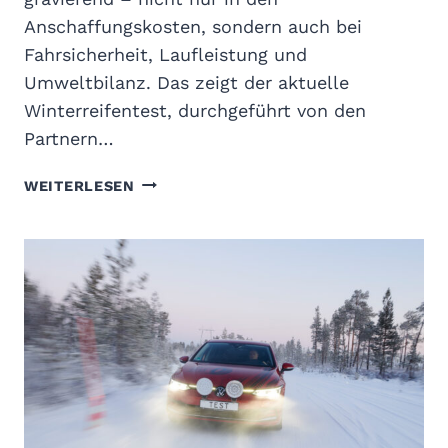
Anschaffungskosten, sondern auch bei
Fahrsicherheit, Laufleistung und
Umweltbilanz. Das zeigt der aktuelle
Winterreifentest, durchgeführt von den
Partnern…
G
WEITERLESEN
T
Ü
W
I
N
T
E
R
R
E
I