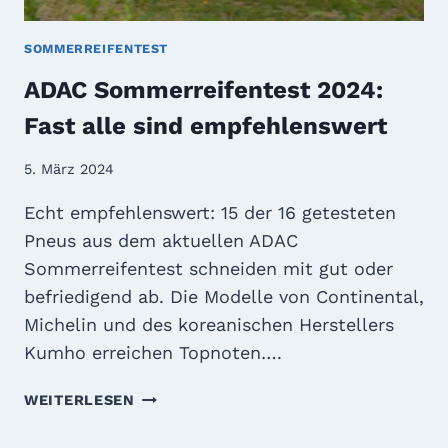
E
N
SOMMERREIFENTEST
-
ADAC Sommerreifentest 2024:
T
E
Fast alle sind empfehlenswert
S
T
5. März 2024
2
0
Echt empfehlenswert: 15 der 16 getesteten
2
Pneus aus dem aktuellen ADAC
6
Sommerreifentest schneiden mit gut oder
:
befriedigend ab. Die Modelle von Continental,
F
A
Michelin und des koreanischen Herstellers
S
Kumho erreichen Topnoten….
T
D
A
WEITERLESEN
U
D
R
A