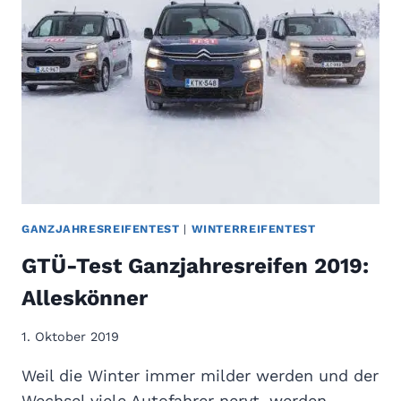
E
S
T
G
A
N
Z
J
A
H
R
GANZJAHRESREIFENTEST
|
WINTERREIFENTEST
E
GTÜ-Test Ganzjahresreifen 2019:
S
R
Alleskönner
E
I
1. Oktober 2019
F
E
Weil die Winter immer milder werden und der
N
Wechsel viele Autofahrer nervt, werden