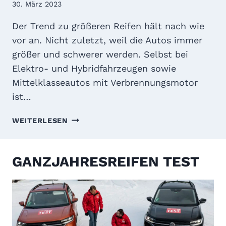
2
30. März 2023
B
4
N
Der Trend zu größeren Reifen hält nach wie
:
I
F
vor an. Nicht zuletzt, weil die Autos immer
S
A
größer und schwerer werden. Selbst bei
S
S
Elektro- und Hybridfahrzeugen sowie
E
T
Mittelklasseautos mit Verbrennungsmotor
A
ist…
L
L
S
E
WEITERLESEN
O
S
M
I
M
N
GANZJAHRESREIFEN TEST
E
D
R
E
R
M
E
P
I
F
F
E