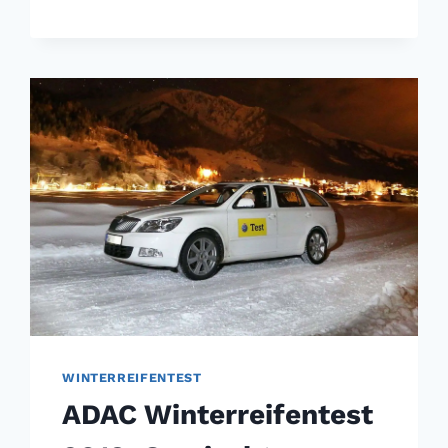
WINTERREIFENTEST
2017:
TEUER
IST
NICHT
IMMER
BESSER
WINTERREIFENTEST
ADAC Winterreifentest