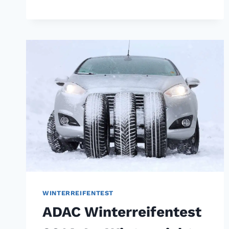
NICHT
GLEICH
GUT
WINTERREIFENTEST
ADAC Winterreifentest