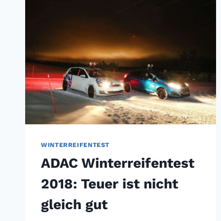
IE H
ÄLFTE I
ST E
MPFEHLENSWERT
WINTERREIFENTEST
ADAC Winterreifentest
2018: Teuer ist nicht
gleich gut