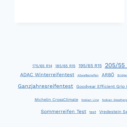
WINTERREIFENTEST
2014:
IM
WINTER
NICHTS
NEUES
205/55 
195/65 R15
175/65 R14
185/65 R15
ADAC Winterreifentest
ARBÖ
Allwetterreifen
Bridge
Ganzjahresreifentest
Goodyear Efficient Grip
Michelin CrossClimate
Nokian Line
Nokian Weatherp
Sommerreifen Test
Vredestein S
test