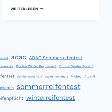
ADAC
WEITERLESEN
WINTERREIFENTEST
2012:
VIELE
GUTE
WINTERREIFEN,
ABER
VIER
PNEUS
adac
ADAC Sommerreifentest
ntest
VERSAGEN
Response
Dunlop Winter Response 2
Dunlop Winter Sport 5
fentest
Michelin Alpin 5
Kumho Ecsta PS71
Maxxis Premitra 5
sommerreifentest
eketten
winterreifentest
ifenpflicht