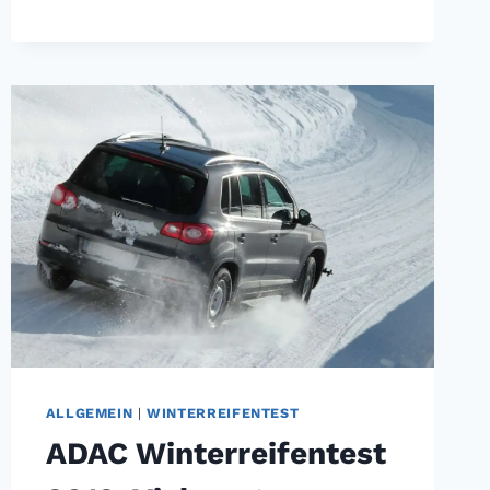
VIELE
WINTERREIFEN
MIT
SCHWÄCHEN
BEI
NÄSSE
ALLGEMEIN
|
WINTERREIFENTEST
ADAC Winterreifentest