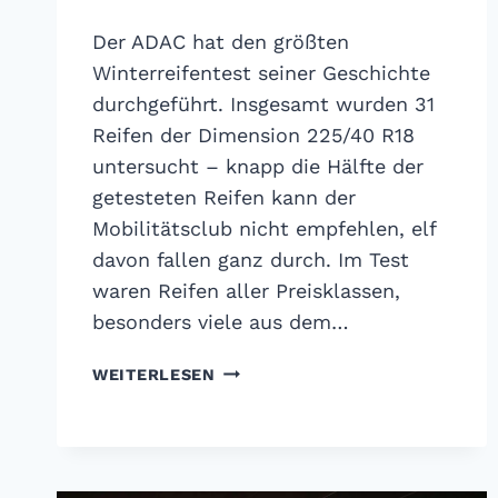
Der ADAC hat den größten
Winterreifentest seiner Geschichte
durchgeführt. Insgesamt wurden 31
Reifen der Dimension 225/40 R18
untersucht – knapp die Hälfte der
getesteten Reifen kann der
Mobilitätsclub nicht empfehlen, elf
davon fallen ganz durch. Im Test
waren Reifen aller Preisklassen,
besonders viele aus dem…
DER
WEITERLESEN
GROSSE A
DAC W
INTERREIFENTEST 2
025: N
UR D