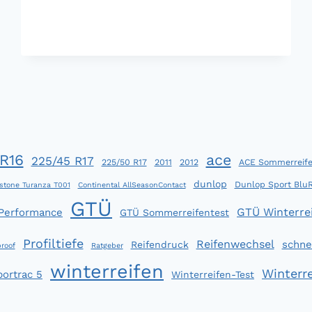
2013:
GEMISCHTES
ERGEBNIS
R16
ace
225/45 R17
225/50 R17
2011
2012
ACE Sommerreife
dunlop
Dunlop Sport Blu
stone Turanza T001
Continental AllSeasonContact
GTÜ
GTÜ Winterrei
 Performance
GTÜ Sommerreifentest
Profiltiefe
Reifenwechsel
schne
Reifendruck
roof
Ratgeber
winterreifen
Winterre
portrac 5
Winterreifen-Test