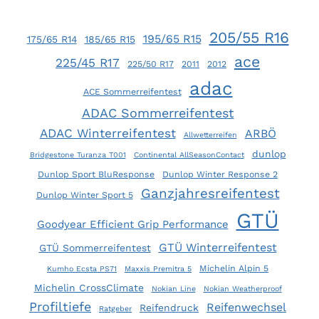
205/55 R16
195/65 R15
175/65 R14
185/65 R15
ace
225/45 R17
225/50 R17
2011
2012
adac
ACE Sommerreifentest
ADAC Sommerreifentest
ADAC Winterreifentest
ARBÖ
Allwetterreifen
dunlop
Bridgestone Turanza T001
Continental AllSeasonContact
Dunlop Sport BluResponse
Dunlop Winter Response 2
Ganzjahresreifentest
Dunlop Winter Sport 5
GTÜ
Goodyear Efficient Grip Performance
GTÜ Winterreifentest
GTÜ Sommerreifentest
Michelin Alpin 5
Kumho Ecsta PS71
Maxxis Premitra 5
Michelin CrossClimate
Nokian Line
Nokian Weatherproof
Profiltiefe
Reifenwechsel
Reifendruck
Ratgeber