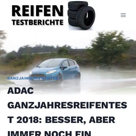
Zum
Inhalt
springen
GANZJAHRESREIFENTEST
ADAC
GANZJAHRESREIFENTES
T 2018: BESSER, ABER
IMMER NOCH EIN