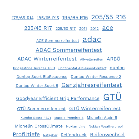
205/55 R16
195/65 R15
175/65 R14
185/65 R15
ace
225/45 R17
225/50 R17
2011
2012
adac
ACE Sommerreifentest
ADAC Sommerreifentest
ADAC Winterreifentest
ARBÖ
Allwetterreifen
dunlop
Bridgestone Turanza T001
Continental AllSeasonContact
Dunlop Sport BluResponse
Dunlop Winter Response 2
Ganzjahresreifentest
Dunlop Winter Sport 5
GTÜ
Goodyear Efficient Grip Performance
GTÜ Winterreifentest
GTÜ Sommerreifentest
Michelin Alpin 5
Kumho Ecsta PS71
Maxxis Premitra 5
Michelin CrossClimate
Nokian Line
Nokian Weatherproof
Profiltiefe
Reifenwechsel
Reifendruck
Ratgeber