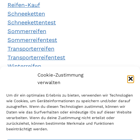
Reifen-Kauf
Schneeketten
Schneekettentest
Sommerreifen
Sommerreifentest
Transporterreifen
Transporterreifentest
Winterreifen
Winterreifentest
Cookie-Zustimmung
verwalten
Empfehlungen
Um dir ein optimales Erlebnis zu bieten, verwenden wir Technologien
wie Cookies, um Geräteinformationen zu speichern und/oder darauf
zuzugreifen. Wenn du diesen Technologien zustimmst, können wir
Daten wie das Surfverhalten oder eindeutige IDs auf dieser Website
Handytarifvergleich
verarbeiten. Wenn du deine Zustimmung nicht erteilst oder
Luftsport Magazin
zurückziehst, können bestimmte Merkmale und Funktionen
beeinträchtigt werden.
Sparplan Test