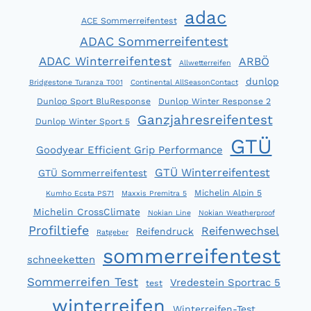
adac
ACE Sommerreifentest
ADAC Sommerreifentest
ADAC Winterreifentest
ARBÖ
Allwetterreifen
dunlop
Bridgestone Turanza T001
Continental AllSeasonContact
Dunlop Sport BluResponse
Dunlop Winter Response 2
Ganzjahresreifentest
Dunlop Winter Sport 5
GTÜ
Goodyear Efficient Grip Performance
GTÜ Winterreifentest
GTÜ Sommerreifentest
Michelin Alpin 5
Kumho Ecsta PS71
Maxxis Premitra 5
Michelin CrossClimate
Nokian Line
Nokian Weatherproof
Profiltiefe
Reifenwechsel
Reifendruck
Ratgeber
sommerreifentest
schneeketten
Sommerreifen Test
Vredestein Sportrac 5
test
winterreifen
Winterreifen-Test