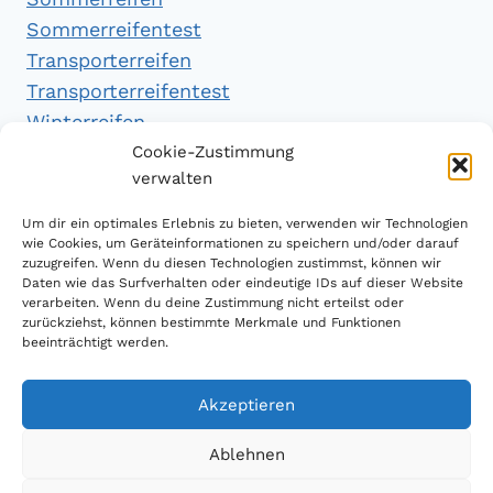
Sommerreifentest
Transporterreifen
Transporterreifentest
Winterreifen
Winterreifentest
Cookie-Zustimmung
verwalten
Empfehlungen
Um dir ein optimales Erlebnis zu bieten, verwenden wir Technologien
wie Cookies, um Geräteinformationen zu speichern und/oder darauf
zuzugreifen. Wenn du diesen Technologien zustimmst, können wir
Daten wie das Surfverhalten oder eindeutige IDs auf dieser Website
Handytarifvergleich
verarbeiten. Wenn du deine Zustimmung nicht erteilst oder
Luftsport Magazin
zurückziehst, können bestimmte Merkmale und Funktionen
beeinträchtigt werden.
Sparplan Test
Akzeptieren
Ablehnen
© 2026 Reifen Testberichte