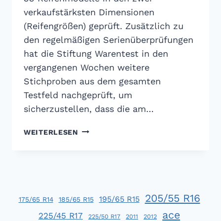
verkaufstärksten Dimensionen
(Reifengrößen) geprüft. Zusätzlich zu
den regelmäßigen Serienüberprüfungen
hat die Stiftung Warentest in den
vergangenen Wochen weitere
Stichproben aus dem gesamten
Testfeld nachgeprüft, um
sicherzustellen, dass die am…
ADAC
WEITERLESEN
SOMMERREIFENTEST
2014
205/55 R16
195/65 R15
175/65 R14
185/65 R15
ace
225/45 R17
225/50 R17
2011
2012