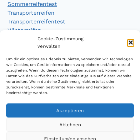
Sommerreifentest
Transporterreifen
Transporterreifentest
Winterreifen
Winterreifentest
Cookie-Zustimmung
verwalten
Empfehlungen
Um dir ein optimales Erlebnis zu bieten, verwenden wir Technologien
wie Cookies, um Geräteinformationen zu speichern und/oder darauf
zuzugreifen. Wenn du diesen Technologien zustimmst, können wir
Daten wie das Surfverhalten oder eindeutige IDs auf dieser Website
Handytarifvergleich
verarbeiten. Wenn du deine Zustimmung nicht erteilst oder
Luftsport Magazin
zurückziehst, können bestimmte Merkmale und Funktionen
beeinträchtigt werden.
Sparplan Test
Akzeptieren
Ablehnen
© 2026 Reifen Testberichte
Einstellungen ansehen