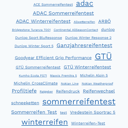
adac
ACE Sommerreifentest
ADAC Sommerreifentest
ADAC Winterreifentest
ARBÖ
Allwetterreifen
dunlop
Bridgestone Turanza T001
Continental AllSeasonContact
Dunlop Sport BluResponse
Dunlop Winter Response 2
Ganzjahresreifentest
Dunlop Winter Sport 5
GTÜ
Goodyear Efficient Grip Performance
GTÜ Winterreifentest
GTÜ Sommerreifentest
Michelin Alpin 5
Kumho Ecsta PS71
Maxxis Premitra 5
Michelin CrossClimate
Nokian Line
Nokian Weatherproof
Profiltiefe
Reifenwechsel
Reifendruck
Ratgeber
sommerreifentest
schneeketten
Sommerreifen Test
Vredestein Sportrac 5
test
winterreifen
Winterreifen-Test