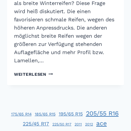
als breite Winterreifen? Diese Frage
wird heiß diskutiert. Die einen
favorisieren schmale Reifen, wegen des
höheren Anpressdrucks. Die anderen
möglichst breite Reifen wegen der
größeren zur Verfügung stehenden
Auflagefläche und mehr Profil bzw.
Lamellen,…
WINTERREIFENTEST:
WEITERLESEN
BESSER
SCHMALE
ODER
BREITE
WINTERREIFEN?
205/55 R16
195/65 R15
175/65 R14
185/65 R15
ace
225/45 R17
225/50 R17
2011
2012