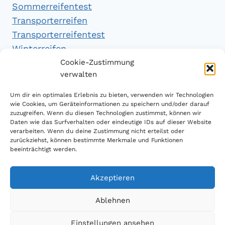
Sommerreifentest
Transporterreifen
Transporterreifentest
Winterreifen
Winterreifentest
Cookie-Zustimmung
verwalten
Empfehlungen
Um dir ein optimales Erlebnis zu bieten, verwenden wir Technologien
wie Cookies, um Geräteinformationen zu speichern und/oder darauf
zuzugreifen. Wenn du diesen Technologien zustimmst, können wir
Daten wie das Surfverhalten oder eindeutige IDs auf dieser Website
Handytarifvergleich
verarbeiten. Wenn du deine Zustimmung nicht erteilst oder
Luftsport Magazin
zurückziehst, können bestimmte Merkmale und Funktionen
beeinträchtigt werden.
Sparplan Test
Akzeptieren
Ablehnen
© 2026 Reifen Testberichte
Einstellungen ansehen