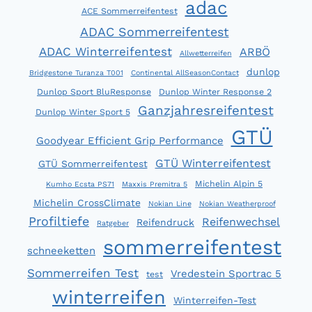
adac
ACE Sommerreifentest
ADAC Sommerreifentest
ADAC Winterreifentest
ARBÖ
Allwetterreifen
dunlop
Bridgestone Turanza T001
Continental AllSeasonContact
Dunlop Sport BluResponse
Dunlop Winter Response 2
Ganzjahresreifentest
Dunlop Winter Sport 5
GTÜ
Goodyear Efficient Grip Performance
GTÜ Winterreifentest
GTÜ Sommerreifentest
Michelin Alpin 5
Kumho Ecsta PS71
Maxxis Premitra 5
Michelin CrossClimate
Nokian Line
Nokian Weatherproof
Profiltiefe
Reifenwechsel
Reifendruck
Ratgeber
sommerreifentest
schneeketten
Sommerreifen Test
Vredestein Sportrac 5
test
winterreifen
Winterreifen-Test