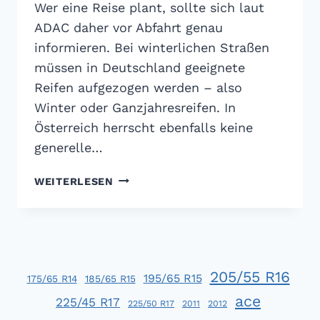
Wer eine Reise plant, sollte sich laut
ADAC daher vor Abfahrt genau
informieren. Bei winterlichen Straßen
müssen in Deutschland geeignete
Reifen aufgezogen werden – also
Winter oder Ganzjahresreifen. In
Österreich herrscht ebenfalls keine
generelle…
WO
WEITERLESEN
GILT
WINTERREIFENPFLICHT
IN
EUROPA?
205/55 R16
195/65 R15
175/65 R14
185/65 R15
ace
225/45 R17
225/50 R17
2011
2012