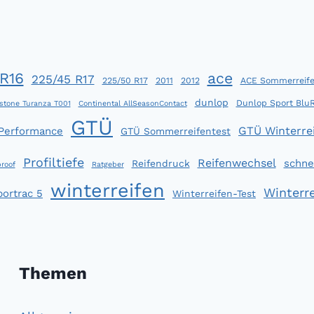
R16
ace
225/45 R17
225/50 R17
2011
2012
ACE Sommerreife
dunlop
Dunlop Sport Blu
stone Turanza T001
Continental AllSeasonContact
GTÜ
GTÜ Winterrei
 Performance
GTÜ Sommerreifentest
Profiltiefe
Reifenwechsel
schne
Reifendruck
roof
Ratgeber
winterreifen
Winterre
portrac 5
Winterreifen-Test
Themen