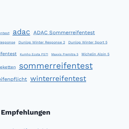
adac
ADAC Sommerreifentest
ntest
Response
Dunlop Winter Response 2
Dunlop Winter Sport 5
fentest
Michelin Alpin 5
Kumho Ecsta PS71
Maxxis Premitra 5
sommerreifentest
eketten
winterreifentest
ifenpflicht
Empfehlungen