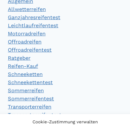
Allgemein
Allwetterreifen
Ganzjahresreifentest
Leichtlaufreifentest
Motorradreifen
Offroadreifen
Offroadreifentest
Ratgeber
Reifen-Kauf
Schneeketten
Schneekettentest
Sommerreifen
Sommerreifentest
Transporterreifen
Transporterreifentest
Cookie-Zustimmung verwalten
Winterreifen