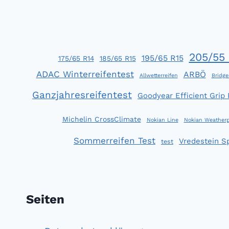
MUSS
NICHT
IMMER
PREMIUM
SEIN
205/55 
195/65 R15
175/65 R14
185/65 R15
ADAC Winterreifentest
ARBÖ
Allwetterreifen
Bridge
Ganzjahresreifentest
Goodyear Efficient Grip
Michelin CrossClimate
Nokian Line
Nokian Weatherp
Sommerreifen Test
Vredestein S
test
Seiten