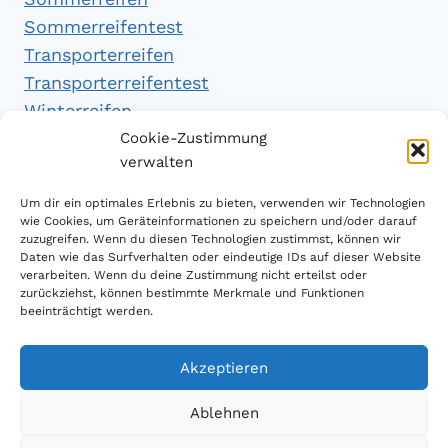
Sommerreifentest
Transporterreifen
Transporterreifentest
Winterreifen
Winterreifentest
Cookie-Zustimmung
verwalten
Empfehlungen
Um dir ein optimales Erlebnis zu bieten, verwenden wir Technologien
wie Cookies, um Geräteinformationen zu speichern und/oder darauf
zuzugreifen. Wenn du diesen Technologien zustimmst, können wir
Daten wie das Surfverhalten oder eindeutige IDs auf dieser Website
Handytarifvergleich
verarbeiten. Wenn du deine Zustimmung nicht erteilst oder
Luftsport Magazin
zurückziehst, können bestimmte Merkmale und Funktionen
beeinträchtigt werden.
Sparplan Test
Akzeptieren
Ablehnen
© 2026 Reifen Testberichte