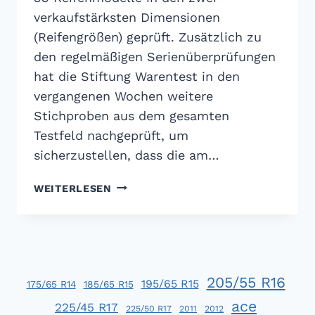
verkaufstärksten Dimensionen
(Reifengrößen) geprüft. Zusätzlich zu
den regelmäßigen Serienüberprüfungen
hat die Stiftung Warentest in den
vergangenen Wochen weitere
Stichproben aus dem gesamten
Testfeld nachgeprüft, um
sicherzustellen, dass die am…
ADAC
WEITERLESEN
SOMMERREIFENTEST
2014
205/55 R16
195/65 R15
175/65 R14
185/65 R15
ace
225/45 R17
225/50 R17
2011
2012