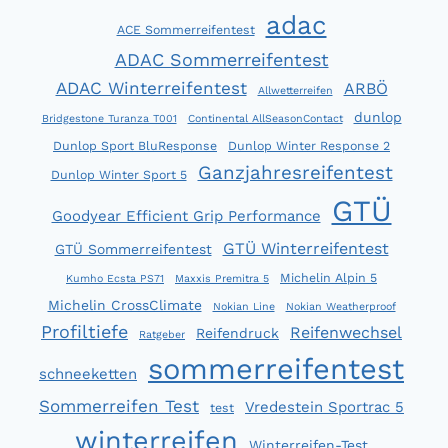
adac
ACE Sommerreifentest
ADAC Sommerreifentest
ADAC Winterreifentest
ARBÖ
Allwetterreifen
dunlop
Bridgestone Turanza T001
Continental AllSeasonContact
Dunlop Sport BluResponse
Dunlop Winter Response 2
Ganzjahresreifentest
Dunlop Winter Sport 5
GTÜ
Goodyear Efficient Grip Performance
GTÜ Winterreifentest
GTÜ Sommerreifentest
Michelin Alpin 5
Kumho Ecsta PS71
Maxxis Premitra 5
Michelin CrossClimate
Nokian Line
Nokian Weatherproof
Profiltiefe
Reifenwechsel
Reifendruck
Ratgeber
sommerreifentest
schneeketten
Sommerreifen Test
Vredestein Sportrac 5
test
winterreifen
Winterreifen-Test