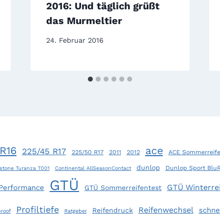
2016: Und täglich grüßt
das Murmeltier
24. Februar 2016
R16
ace
225/45 R17
225/50 R17
2011
2012
ACE Sommerreife
dunlop
Dunlop Sport Blu
stone Turanza T001
Continental AllSeasonContact
GTÜ
GTÜ Winterrei
 Performance
GTÜ Sommerreifentest
Profiltiefe
Reifenwechsel
schne
Reifendruck
roof
Ratgeber