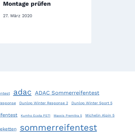
Montage prüfen
taugen 
27. März 2020
24. Juli 2
adac
ADAC Sommerreifentest
ntest
Response
Dunlop Winter Response 2
Dunlop Winter Sport 5
fentest
Michelin Alpin 5
Kumho Ecsta PS71
Maxxis Premitra 5
sommerreifentest
eketten