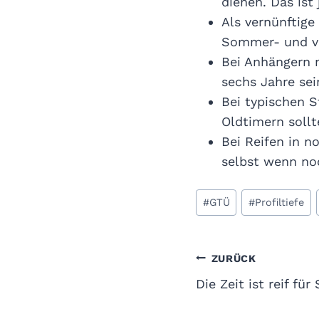
dienen. Das ist
Als vernünftige
Sommer- und vie
Bei Anhängern m
sechs Jahre sei
Bei typischen 
Oldtimern sollte
Bei Reifen in n
selbst wenn noc
Schlagworte:
#
GTÜ
#
Profiltiefe
Beitragsnavi
ZURÜCK
Die Zeit ist reif fü