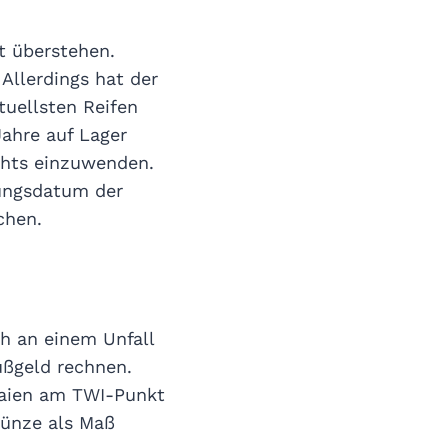
t überstehen.
Allerdings hat der
uellsten Reifen
ahre auf Lager
chts einzuwenden.
lungsdatum der
chen.
ch an einem Unfall
ußgeld rechnen.
 Laien am TWI-Punkt
münze als Maß