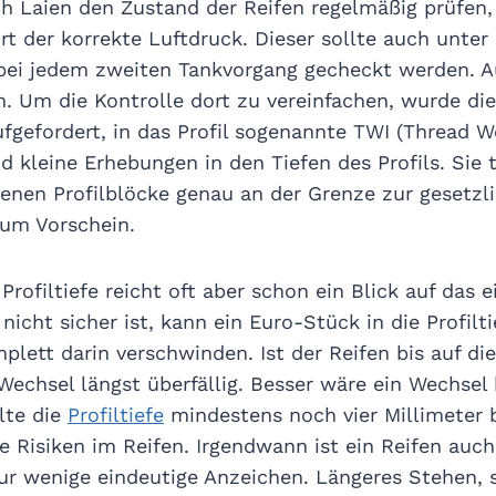
h Laien den Zustand der Reifen regelmäßig prüfen,
t der korrekte Luftdruck. Dieser sollte auch unter
 bei jedem zweiten Tankvorgang gecheckt werden.
an. Um die Kontrolle dort zu vereinfachen, wurde die
fgefordert, in das Profil sogenannte TWI (Thread We
d kleine Erhebungen in den Tiefen des Profils. Sie 
enen Profilblöcke genau an der Grenze zur gesetzl
zum Vorschein.
Profiltiefe reicht oft aber schon ein Blick auf das 
nicht sicher ist, kann ein Euro-Stück in die Profilt
plett darin verschwinden. Ist der Reifen bis auf di
Wechsel längst überfällig. Besser wäre ein Wechsel b
llte die
Profiltiefe
mindestens noch vier Millimeter 
 Risiken im Reifen. Irgendwann ist ein Reifen auch 
ur wenige eindeutige Anzeichen. Längeres Stehen, 