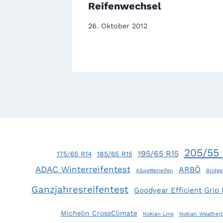
ung!
Reifenwechsel
26. Oktober 2012
205/55 
195/65 R15
175/65 R14
185/65 R15
ADAC Winterreifentest
ARBÖ
Allwetterreifen
Bridge
Ganzjahresreifentest
Goodyear Efficient Grip
Michelin CrossClimate
Nokian Line
Nokian Weatherp