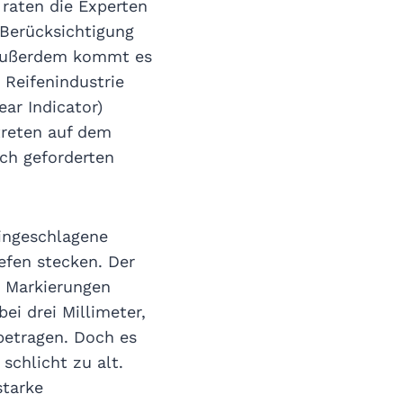
 raten die Experten
 Berücksichtigung
 Außerdem kommt es
 Reifenindustrie
ar Indicator)
treten auf dem
ich geforderten
eingeschlagene
iefen stecken. Der
e Markierungen
ei drei Millimeter,
betragen. Doch es
schlicht zu alt.
starke