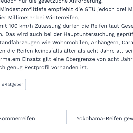
 jedoch nur die gesetzliche Anforderung.
 Mindestprofiltiefe empfiehlt die GTÜ jedoch drei Mi
r Millimeter bei Winterreifen.
it 100 km/h Zulassung dürfen die Reifen laut Geset
n. Das wird auch bei der Hauptuntersuchung geprüf
Standfahrzeugen wie Wohnmobilen, Anhängern, Car
n die Reifen keinesfalls älter als acht Jahre alt sei
ormalem Einsatz gilt eine Obergrenze von acht Jahre
h genug Restprofil vorhanden ist.
#
Ratgeber
gation
r Sommerreifen
Yokohama-Reifen gew