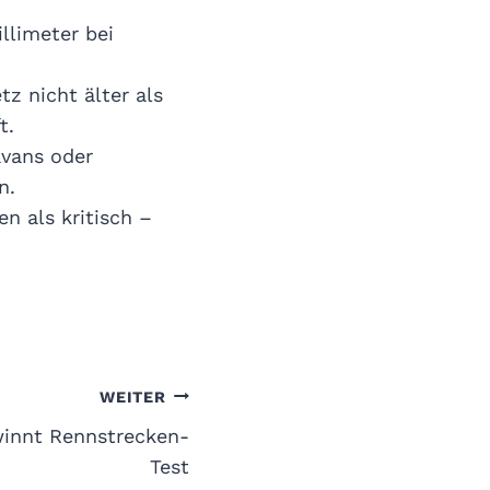
llimeter bei
z nicht älter als
t.
avans oder
n.
n als kritisch –
WEITER
innt Rennstrecken-
Test