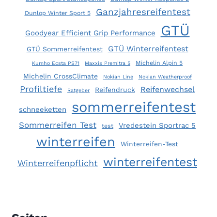
Ganzjahresreifentest
Dunlop Winter Sport 5
GTÜ
Goodyear Efficient Grip Performance
GTÜ Winterreifentest
GTÜ Sommerreifentest
Michelin Alpin 5
Kumho Ecsta PS71
Maxxis Premitra 5
Michelin CrossClimate
Nokian Line
Nokian Weatherproof
Profiltiefe
Reifenwechsel
Reifendruck
Ratgeber
sommerreifentest
schneeketten
Sommerreifen Test
Vredestein Sportrac 5
test
winterreifen
Winterreifen-Test
winterreifentest
Winterreifenpflicht