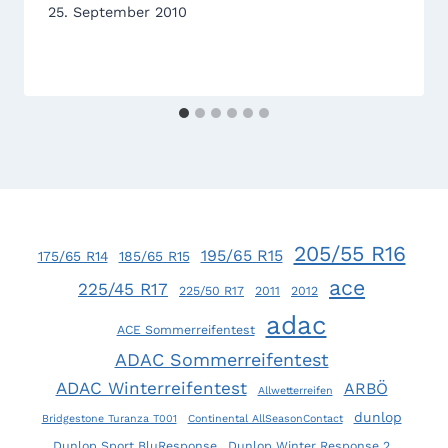
25. September 2010
205/55 R16
195/65 R15
175/65 R14
185/65 R15
ace
225/45 R17
225/50 R17
2011
2012
adac
ACE Sommerreifentest
ADAC Sommerreifentest
ADAC Winterreifentest
ARBÖ
Allwetterreifen
dunlop
Bridgestone Turanza T001
Continental AllSeasonContact
Dunlop Sport BluResponse
Dunlop Winter Response 2