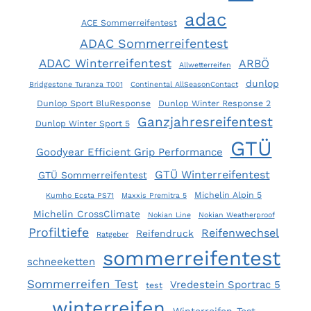
adac
ACE Sommerreifentest
ADAC Sommerreifentest
ADAC Winterreifentest
ARBÖ
Allwetterreifen
dunlop
Bridgestone Turanza T001
Continental AllSeasonContact
Dunlop Sport BluResponse
Dunlop Winter Response 2
Ganzjahresreifentest
Dunlop Winter Sport 5
GTÜ
Goodyear Efficient Grip Performance
GTÜ Winterreifentest
GTÜ Sommerreifentest
Michelin Alpin 5
Kumho Ecsta PS71
Maxxis Premitra 5
Michelin CrossClimate
Nokian Line
Nokian Weatherproof
Profiltiefe
Reifenwechsel
Reifendruck
Ratgeber
sommerreifentest
schneeketten
Sommerreifen Test
Vredestein Sportrac 5
test
winterreifen