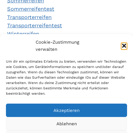
Sommerreifen
Sommerreifentest
Transporterreifen
Transporterreifentest
Winterreifen
Winterreifentest
Cookie-Zustimmung
verwalten
Empfehlungen
Um dir ein optimales Erlebnis zu bieten, verwenden wir Technologien
wie Cookies, um Geräteinformationen zu speichern und/oder darauf
zuzugreifen. Wenn du diesen Technologien zustimmst, können wir
Daten wie das Surfverhalten oder eindeutige IDs auf dieser Website
Handytarifvergleich
verarbeiten. Wenn du deine Zustimmung nicht erteilst oder
Luftsport Magazin
zurückziehst, können bestimmte Merkmale und Funktionen
beeinträchtigt werden.
Sparplan Test
Akzeptieren
Ablehnen
© 2026 Reifen Testberichte