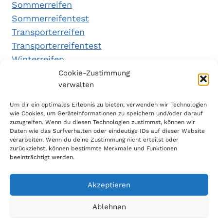
Sommerreifen
Sommerreifentest
Transporterreifen
Transporterreifentest
Winterreifen
Winterreifentest
Cookie-Zustimmung
verwalten
Empfehlungen
Um dir ein optimales Erlebnis zu bieten, verwenden wir Technologien
wie Cookies, um Geräteinformationen zu speichern und/oder darauf
zuzugreifen. Wenn du diesen Technologien zustimmst, können wir
Daten wie das Surfverhalten oder eindeutige IDs auf dieser Website
Handytarifvergleich
verarbeiten. Wenn du deine Zustimmung nicht erteilst oder
Luftsport Magazin
zurückziehst, können bestimmte Merkmale und Funktionen
beeinträchtigt werden.
Sparplan Test
Akzeptieren
Ablehnen
© 2026 Reifen Testberichte