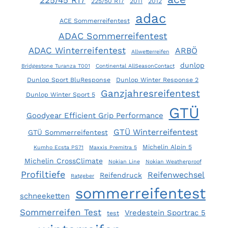
225/45 R17
225/50 R17
2011
2012
adac
ACE Sommerreifentest
ADAC Sommerreifentest
ADAC Winterreifentest
ARBÖ
Allwetterreifen
dunlop
Bridgestone Turanza T001
Continental AllSeasonContact
Dunlop Sport BluResponse
Dunlop Winter Response 2
Ganzjahresreifentest
Dunlop Winter Sport 5
GTÜ
Goodyear Efficient Grip Performance
GTÜ Winterreifentest
GTÜ Sommerreifentest
Michelin Alpin 5
Kumho Ecsta PS71
Maxxis Premitra 5
Michelin CrossClimate
Nokian Line
Nokian Weatherproof
Profiltiefe
Reifenwechsel
Reifendruck
Ratgeber
sommerreifentest
schneeketten
Sommerreifen Test
Vredestein Sportrac 5
test