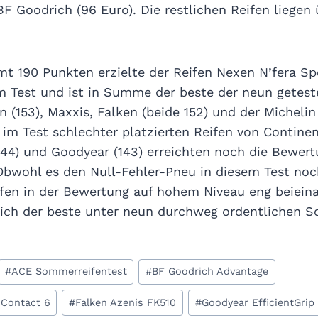
BF Goodrich (96 Euro). Die restlichen Reifen liegen
mt 190 Punkten erzielte der Reifen Nexen N’fera S
 Test und ist in Summe der beste der neun getes
 (153), Maxxis, Falken (beide 152) und der Michelin 
e im Test schlechter platzierten Reifen von Contine
144) und Goodyear (143) erreichten noch die Bewer
bwohl es den Null-Fehler-Pneu in diesem Test noch
ifen in der Bewertung auf hohem Niveau eng beieina
sich der beste unter neun durchweg ordentlichen 
#
ACE Sommerreifentest
#
BF Goodrich Advantage
 Contact 6
#
Falken Azenis FK510
#
Goodyear EfficientGrip