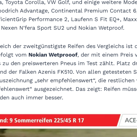
, Toyota Corolla, VW Golf, und einige weitere Mode
oodrich Advantage, Continental Premium Contact 6,
icientGrip Performance 2, Laufenn S Fit EQ+, Maxxi
, Nexen N’fera Sport SU2 und Nokian Wetproof.
ich der zweitgünstigste Reifen des Vergleichs ist 
gefolgt vom
Nokian Wetprooof
, der mit einem Preis 
 zu den preiswerteren Pneus im Test zählt. Platz dr
und der Falken Azenis FK510. Von allen getesteten
Auszeichnung „sehr empfehlenswert“, die restlichen
ehlenswert“ ausgezeichnet. Das zeigt: Reifen müss
rden auch immer besser.