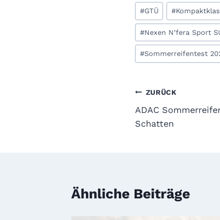
#
GTÜ
#
Kompaktklas
#
Nexen N’fera Sport S
#
Sommerreifentest 20
Beitragsnavi
ZURÜCK
ADAC Sommerreifent
Schatten
Ähnliche Beiträge