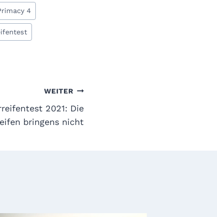
Primacy 4
fentest
WEITER
eifentest 2021: Die
reifen bringens nicht