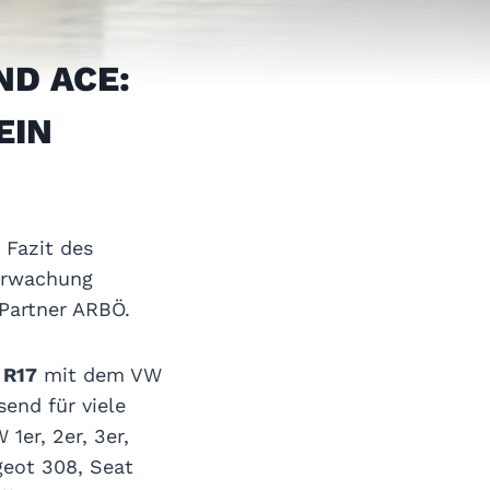
ND ACE:
EIN
 Fazit des
erwachung
Partner ARBÖ.
 R17
mit dem VW
send für viele
er, 2er, 3er,
geot 308, Seat