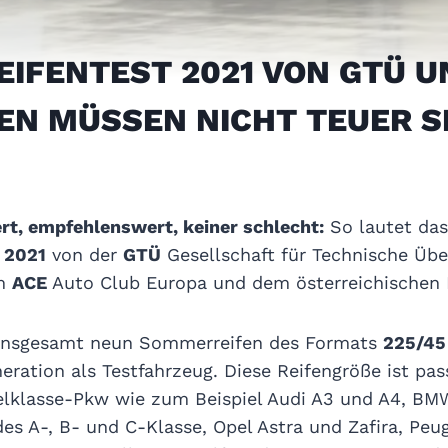
IFENTEST 2021 VON GTÜ U
EN MÜSSEN NICHT TEUER S
t, empfehlenswert, keiner schlecht:
So lautet das
 2021
von der
GTÜ
Gesellschaft für Technische Üb
em
ACE
Auto Club Europa und dem österreichischen 
 insgesamt neun Sommerreifen des Formats
225/45
eration als Testfahrzeug. Diese Reifengröße ist pas
lklasse-Pkw wie zum Beispiel Audi A3 und A4, BMW 1
es A-, B- und C-Klasse, Opel Astra und Zafira, Peu