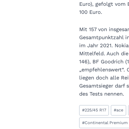
Euro), gefolgt vom 
100 Euro.
Mit 157 von insgesa
Gesamtpunktzahl im
im Jahr 2021. Nokian
Mittelfeld. Auch di
146), BF Goodrich (
„empfehlenswert“. O
liegen doch alle Re
Gesamtsieger darf 
des Tests nennen.
Schlagworte:
#
225/45 R17
#
ace
#
Continental Premium