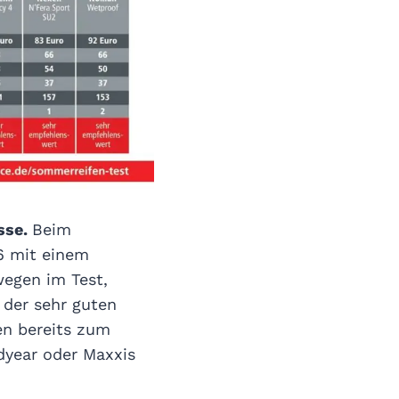
isse.
Beim
6 mit einem
wegen im Test,
 der sehr guten
en bereits zum
dyear oder Maxxis