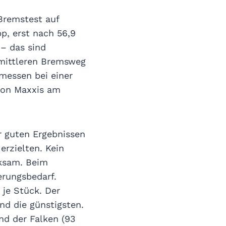
remstest auf
, erst nach 56,9
– das sind
 mittleren Bremsweg
messen bei einer
von Maxxis am
r guten Ergebnissen
erzielten. Kein
rksam. Beim
erungsbedarf.
 je Stück. Der
nd die günstigsten.
und der Falken (93