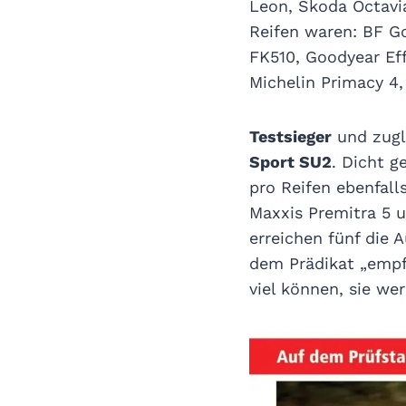
Leon, Škoda Octavia
Reifen waren: BF G
FK510, Goodyear Eff
Michelin Primacy 4
Testsieger
und zugle
Sport SU2
. Dicht 
pro Reifen ebenfalls
Maxxis Premitra 5 
erreichen fünf die 
dem Prädikat „empf
viel können, sie we