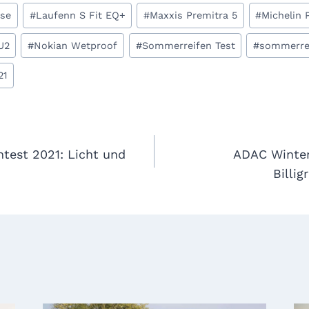
se
#
Laufenn S Fit EQ+
#
Maxxis Premitra 5
#
Michelin 
U2
#
Nokian Wetproof
#
Sommerreifen Test
#
sommerrei
21
gation
est 2021: Licht und
ADAC Winterr
Billig