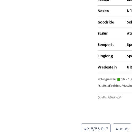
Schlagworte:
#
215/55 R17
#
adac