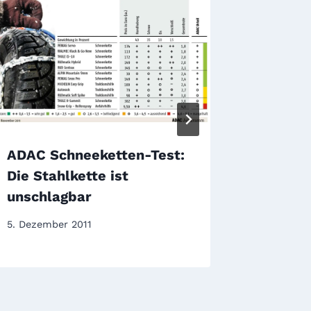
ADAC Schneeketten-Test:
ADAC S
Die Stahlkette ist
2012: N
unschlagbar
mangel
5. Dezember 2011
24. April 