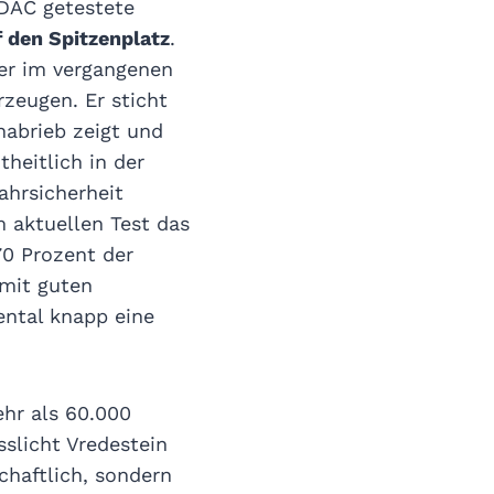
ADAC getestete
f den Spitzenplatz
.
der im vergangenen
zeugen. Er sticht
nabrieb zeigt und
heitlich in der
hrsicherheit
m aktuellen Test das
0 Prozent der
mit guten
ental knapp eine
ehr als 60.000
slicht Vredestein
schaftlich, sondern