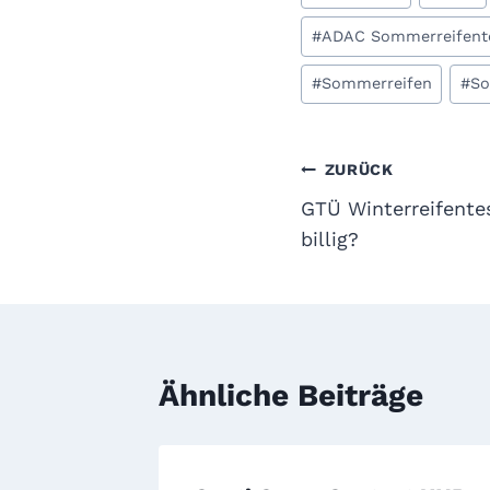
#
ADAC Sommerreifent
#
Sommerreifen
#
So
Beitragsnavi
ZURÜCK
GTÜ Winterreifente
billig?
Ähnliche Beiträge