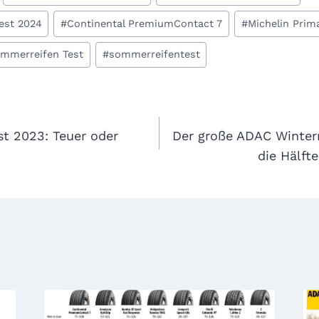
est 2024
#
Continental PremiumContact 7
#
Michelin Prim
mmerreifen Test
#
sommerreifentest
gation
st 2023: Teuer oder
Der große ADAC Winterr
die Hälft