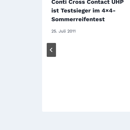
Conti Cross Contact UHP
ist Testsieger im 4×4-
Sommerreifentest
25. Juli 2011
mate:
 der
t