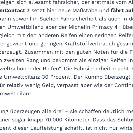
 zeigen sich allesamt fahrsicher, der erstmals vom 
umContact 7
setzt hier neue Maßstäbe und
fährt au
 kann sowohl in Sachen Fahrsicherheit als auch in 
en Umweltbilanz aber der Michelin Primacy 4+ über
rgleich mit den anderen Reifen einen geringen Reife
fengewicht und geringen Kraftstoffverbrauch gesamt
erzeugt. Zusammen mit den guten Noten für die Fa
en zweiten Rang und bekommt als einziger Reifen i
tschonender Reifen“. Die Fahrsicherheit macht 7
e Umweltbilanz 30 Prozent. Der Kumho überzeugt 
ür relativ wenig Geld, verpasst aber wie der Contin
Umweltbilanz.
ung überzeugen alle drei – sie schaffen deutlich m
aner sogar knapp 70.000 Kilometer. Dass das Schlus
ent dieser Laufleistung schafft, ist nicht nur wirt