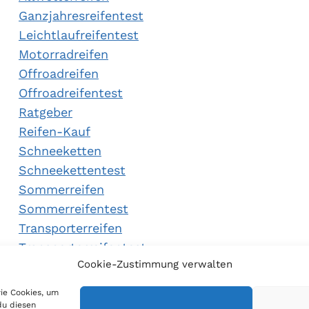
Ganzjahresreifentest
Leichtlaufreifentest
Motorradreifen
Offroadreifen
Offroadreifentest
Ratgeber
Reifen-Kauf
Schneeketten
Schneekettentest
Sommerreifen
Sommerreifentest
Transporterreifen
Transporterreifentest
Cookie-Zustimmung verwalten
Winterreifen
Winterreifentest
wie Cookies, um
du diesen