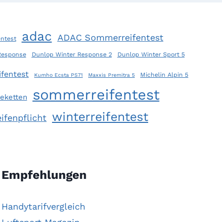
adac
ADAC Sommerreifentest
ntest
Response
Dunlop Winter Response 2
Dunlop Winter Sport 5
fentest
Michelin Alpin 5
Kumho Ecsta PS71
Maxxis Premitra 5
sommerreifentest
eketten
winterreifentest
ifenpflicht
Empfehlungen
Handytarifvergleich