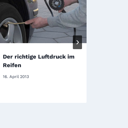
Der richtige Luftdruck im
Reifend
Reifen
in den 
kontrol
16. April 2013
19. Juli 20