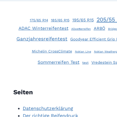
205/55 
195/65 R15
175/65 R14
185/65 R15
ADAC Winterreifentest
ARBÖ
Allwetterreifen
Bridge
Ganzjahresreifentest
Goodyear Efficient Grip
Michelin CrossClimate
Nokian Line
Nokian Weatherp
Sommerreifen Test
Vredestein S
test
Seiten
Datenschutzerklärung
Der richtige Reifendruck