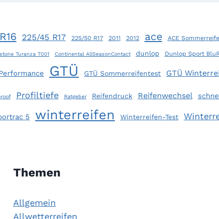
R16
ace
225/45 R17
225/50 R17
2011
2012
ACE Sommerreife
dunlop
Dunlop Sport Blu
stone Turanza T001
Continental AllSeasonContact
GTÜ
GTÜ Winterrei
 Performance
GTÜ Sommerreifentest
Profiltiefe
Reifenwechsel
schne
Reifendruck
roof
Ratgeber
winterreifen
Winterre
portrac 5
Winterreifen-Test
Themen
Allgemein
Allwetterreifen