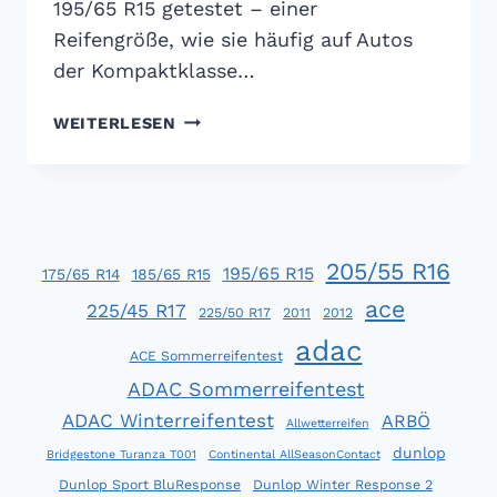
195/65 R15 getestet – einer
Reifengröße, wie sie häufig auf Autos
der Kompaktklasse…
ACE
WEITERLESEN
SOMMERREIFENTEST
2016:
GUT
UND
GÜNSTIG
205/55 R16
195/65 R15
175/65 R14
185/65 R15
ace
225/45 R17
225/50 R17
2011
2012
adac
ACE Sommerreifentest
ADAC Sommerreifentest
ADAC Winterreifentest
ARBÖ
Allwetterreifen
dunlop
Bridgestone Turanza T001
Continental AllSeasonContact
Dunlop Sport BluResponse
Dunlop Winter Response 2