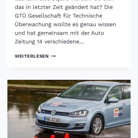
das in letzter Zeit geändert hat? Die
GTÜ Gesellschaft für Technische
Überwachung wollte es genau wissen
und hat gemeinsam mit der Auto
Zeitung 14 verschiedene…
GTÜ
WEITERLESEN
SOMMERREIFEN-
TEST
2016:
UND
TÄGLICH
GRÜSST D
AS M
URMELTIER