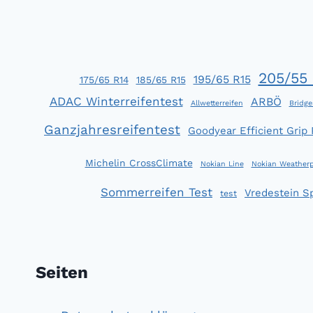
UND
ACE:
GUTE
REIFEN
MÜSSEN
205/55 
195/65 R15
175/65 R14
185/65 R15
NICHT
TEUER
ADAC Winterreifentest
ARBÖ
Allwetterreifen
Bridge
SEIN
Ganzjahresreifentest
Goodyear Efficient Grip
Michelin CrossClimate
Nokian Line
Nokian Weatherp
Sommerreifen Test
Vredestein S
test
Seiten