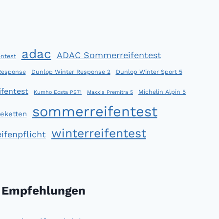
adac
ADAC Sommerreifentest
ntest
Response
Dunlop Winter Response 2
Dunlop Winter Sport 5
fentest
Michelin Alpin 5
Kumho Ecsta PS71
Maxxis Premitra 5
sommerreifentest
eketten
winterreifentest
ifenpflicht
Empfehlungen