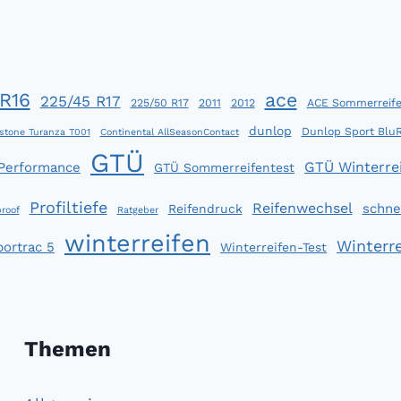
R16
ace
225/45 R17
225/50 R17
2011
2012
ACE Sommerreife
dunlop
Dunlop Sport Blu
stone Turanza T001
Continental AllSeasonContact
GTÜ
GTÜ Winterrei
 Performance
GTÜ Sommerreifentest
Profiltiefe
Reifenwechsel
schne
Reifendruck
roof
Ratgeber
winterreifen
Winterre
portrac 5
Winterreifen-Test
Themen