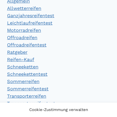
Allgemein
Allwetterreifen
Ganzjahresreifentest
Leichtlaufreifentest
Motorradreifen
Offroadreifen
Offroadreifentest
Ratgeber
Reifen-Kauf
Schneeketten
Schneekettentest
Sommerreifen
Sommerreifentest
Transporterreifen
Transporterreifentest
Cookie-Zustimmung verwalten
Winterreifen