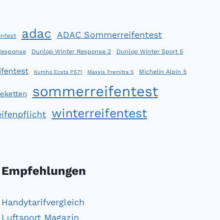
adac
ADAC Sommerreifentest
ntest
Response
Dunlop Winter Response 2
Dunlop Winter Sport 5
fentest
Michelin Alpin 5
Kumho Ecsta PS71
Maxxis Premitra 5
sommerreifentest
eketten
winterreifentest
ifenpflicht
Empfehlungen
Handytarifvergleich
Luftsport Magazin