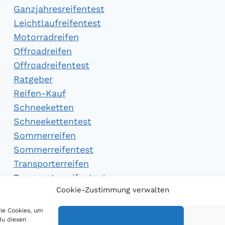
Ganzjahresreifentest
Leichtlaufreifentest
Motorradreifen
Offroadreifen
Offroadreifentest
Ratgeber
Reifen-Kauf
Schneeketten
Schneekettentest
Sommerreifen
Sommerreifentest
Transporterreifen
Transporterreifentest
Cookie-Zustimmung verwalten
Winterreifen
Winterreifentest
wie Cookies, um
du diesen