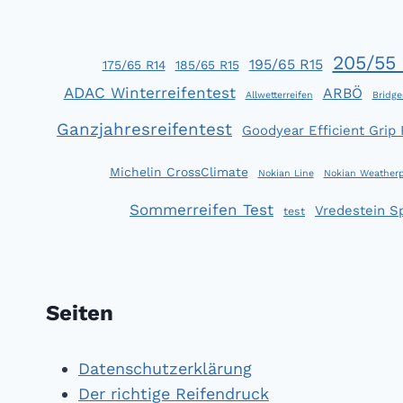
IM
HÄRTETEST
205/55 
195/65 R15
175/65 R14
185/65 R15
ADAC Winterreifentest
ARBÖ
Allwetterreifen
Bridge
Ganzjahresreifentest
Goodyear Efficient Grip
Michelin CrossClimate
Nokian Line
Nokian Weatherp
Sommerreifen Test
Vredestein S
test
Seiten
Datenschutzerklärung
Der richtige Reifendruck