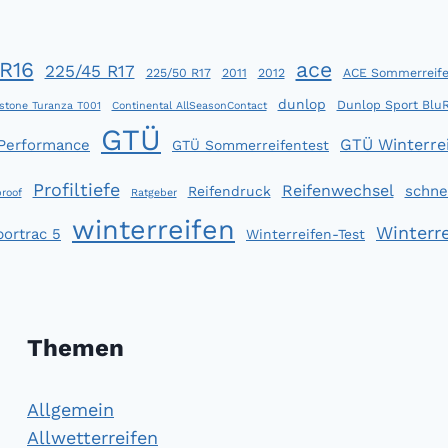
R16
ace
225/45 R17
225/50 R17
2011
2012
ACE Sommerreife
dunlop
Dunlop Sport Blu
stone Turanza T001
Continental AllSeasonContact
GTÜ
GTÜ Winterrei
 Performance
GTÜ Sommerreifentest
Profiltiefe
Reifenwechsel
schne
Reifendruck
roof
Ratgeber
winterreifen
Winterre
portrac 5
Winterreifen-Test
Themen
Allgemein
Allwetterreifen