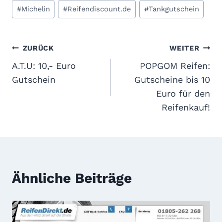
Schlagworte:
#
Michelin
#
Reifendiscount.de
#
Tankgutschein
Beitragsnavigation
ZURÜCK
WEITER
A.T.U: 10,- Euro
POPGOM Reifen:
Gutschein
Gutscheine bis 10
Euro für den
Reifenkauf!
Ähnliche Beiträge