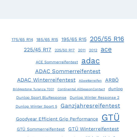
205/55 R16
195/65 R15
175/65 R14
185/65 R15
ace
225/45 R17
225/50 R17
2011
2012
adac
ACE Sommerreifentest
ADAC Sommerreifentest
ADAC Winterreifentest
ARBÖ
Allwetterreifen
dunlop
Bridgestone Turanza T001
Continental AllSeasonContact
Dunlop Sport BluResponse
Dunlop Winter Response 2
Ganzjahresreifentest
Dunlop Winter Sport 5
GTÜ
Goodyear Efficient Grip Performance
GTÜ Winterreifentest
GTÜ Sommerreifentest