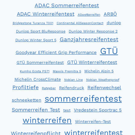
ADAC Sommerreifentest
ADAC Winterreifentest
ARBÖ
Allwetterreifen
dunlop
Bridgestone Turanza T001
Continental AllSeasonContact
Dunlop Sport BluResponse
Dunlop Winter Response 2
Ganzjahresreifentest
Dunlop Winter Sport 5
GTÜ
Goodyear Efficient Grip Performance
GTÜ Winterreifentest
GTÜ Sommerreifentest
Michelin Alpin 5
Kumho Ecsta PS71
Maxxis Premitra 5
Michelin CrossClimate
Nokian Line
Nokian Weatherproof
Profiltiefe
Reifenwechsel
Reifendruck
Ratgeber
sommerreifentest
schneeketten
Sommerreifen Test
Vredestein Sportrac 5
test
winterreifen
Winterreifen-Test
winterreifentest
Winterreifenpflicht