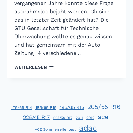
vergangenen Jahre konnte diese Frage
ausnahmslos bejaht werden. Ob sich
das in letzter Zeit geändert hat? Die
GTÜ Gesellschaft für Technische
Überwachung wollte es genau wissen
und hat gemeinsam mit der Auto
Zeitung 14 verschiedene…
GTÜ
WEITERLESEN
SOMMERREIFEN-
TEST
2016:
UND
TÄGLICH
205/55 R16
GRÜSST D
195/65 R15
175/65 R14
185/65 R15
AS M
ace
225/45 R17
225/50 R17
2011
2012
URMELTIER
adac
ACE Sommerreifentest