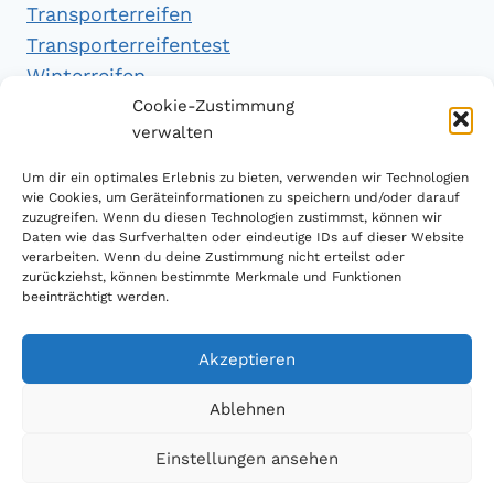
Transporterreifen
Transporterreifentest
Winterreifen
Winterreifentest
Cookie-Zustimmung
verwalten
Empfehlungen
Um dir ein optimales Erlebnis zu bieten, verwenden wir Technologien
wie Cookies, um Geräteinformationen zu speichern und/oder darauf
zuzugreifen. Wenn du diesen Technologien zustimmst, können wir
Daten wie das Surfverhalten oder eindeutige IDs auf dieser Website
Handytarifvergleich
verarbeiten. Wenn du deine Zustimmung nicht erteilst oder
Luftsport Magazin
zurückziehst, können bestimmte Merkmale und Funktionen
beeinträchtigt werden.
Sparplan Test
Akzeptieren
Ablehnen
© 2026 Reifen Testberichte
Einstellungen ansehen