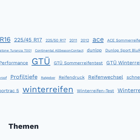
R16
ace
225/45 R17
225/50 R17
2011
2012
ACE Sommerreife
dunlop
Dunlop Sport Blu
stone Turanza T001
Continental AllSeasonContact
GTÜ
GTÜ Winterrei
 Performance
GTÜ Sommerreifentest
Profiltiefe
Reifenwechsel
schne
Reifendruck
roof
Ratgeber
winterreifen
Winterre
portrac 5
Winterreifen-Test
Themen