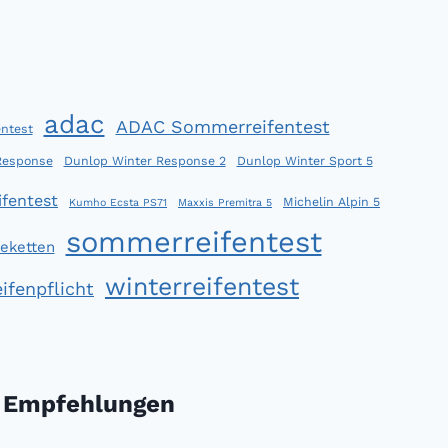
adac
ADAC Sommerreifentest
ntest
Response
Dunlop Winter Response 2
Dunlop Winter Sport 5
fentest
Michelin Alpin 5
Kumho Ecsta PS71
Maxxis Premitra 5
sommerreifentest
eketten
winterreifentest
ifenpflicht
Empfehlungen