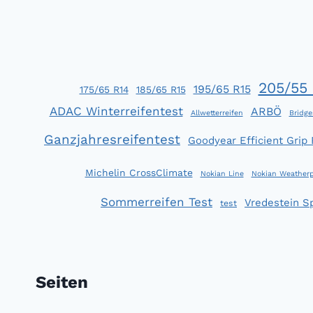
MUSS
NICHT
IMMER
PREMIUM
SEIN
205/55 
195/65 R15
175/65 R14
185/65 R15
ADAC Winterreifentest
ARBÖ
Allwetterreifen
Bridge
Ganzjahresreifentest
Goodyear Efficient Grip
Michelin CrossClimate
Nokian Line
Nokian Weatherp
Sommerreifen Test
Vredestein S
test
Seiten