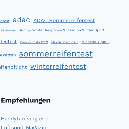
adac
ADAC Sommerreifentest
ntest
Response
Dunlop Winter Response 2
Dunlop Winter Sport 5
fentest
Michelin Alpin 5
Kumho Ecsta PS71
Maxxis Premitra 5
sommerreifentest
eketten
winterreifentest
ifenpflicht
Empfehlungen
Handytarifvergleich
Luftsport Magazin