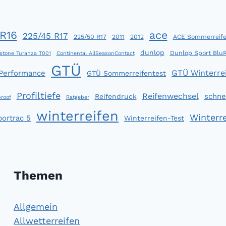
R16
ace
225/45 R17
225/50 R17
2011
2012
ACE Sommerreife
dunlop
Dunlop Sport Blu
stone Turanza T001
Continental AllSeasonContact
GTÜ
GTÜ Winterrei
 Performance
GTÜ Sommerreifentest
Profiltiefe
Reifenwechsel
schne
Reifendruck
roof
Ratgeber
winterreifen
Winterre
portrac 5
Winterreifen-Test
Themen
Allgemein
Allwetterreifen