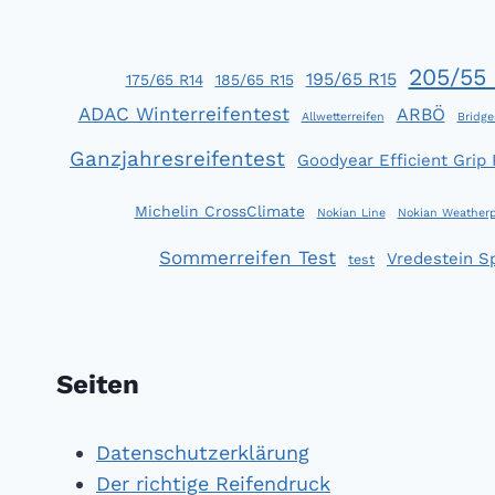
GLEICH
GUT
205/55 
195/65 R15
175/65 R14
185/65 R15
ADAC Winterreifentest
ARBÖ
Allwetterreifen
Bridge
Ganzjahresreifentest
Goodyear Efficient Grip
Michelin CrossClimate
Nokian Line
Nokian Weatherp
Sommerreifen Test
Vredestein S
test
Seiten
Datenschutzerklärung
Der richtige Reifendruck