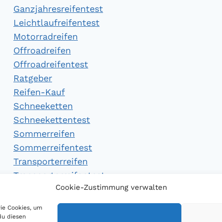
Ganzjahresreifentest
Leichtlaufreifentest
Motorradreifen
Offroadreifen
Offroadreifentest
Ratgeber
Reifen-Kauf
Schneeketten
Schneekettentest
Sommerreifen
Sommerreifentest
Transporterreifen
Transporterreifentest
Cookie-Zustimmung verwalten
Winterreifen
Winterreifentest
wie Cookies, um
du diesen