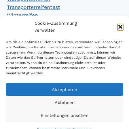
Transporterreifentest
Winterreifen
Winterreifentest
Cookie-Zustimmung
verwalten
Empfehlungen
Um dir ein optimales Erlebnis zu bieten, verwenden wir Technologien
wie Cookies, um Geräteinformationen zu speichern und/oder darauf
zuzugreifen. Wenn du diesen Technologien zustimmst, können wir
Daten wie das Surfverhalten oder eindeutige IDs auf dieser Website
Handytarifvergleich
verarbeiten. Wenn du deine Zustimmung nicht erteilst oder
Luftsport Magazin
zurückziehst, können bestimmte Merkmale und Funktionen
beeinträchtigt werden.
Sparplan Test
Akzeptieren
Ablehnen
© 2026 Reifen Testberichte
Einstellungen ansehen