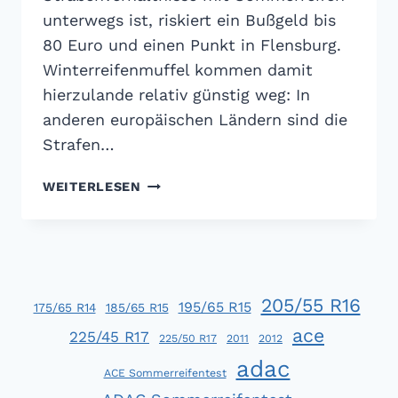
unterwegs ist, riskiert ein Bußgeld bis
80 Euro und einen Punkt in Flensburg.
Winterreifenmuffel kommen damit
hierzulande relativ günstig weg: In
anderen europäischen Ländern sind die
Strafen…
SOMMERREIFEN
WEITERLESEN
IM
WINTER:
BIS
ZU
5.000
205/55 R16
EUR
195/65 R15
175/65 R14
185/65 R15
BUSSGELD I
ace
225/45 R17
225/50 R17
2011
2012
M A
adac
USLAND!
ACE Sommerreifentest