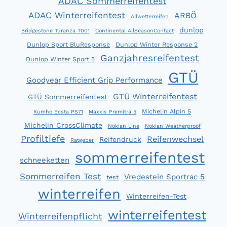
ADAC Sommerreifentest
ADAC Winterreifentest
ARBÖ
Allwetterreifen
dunlop
Bridgestone Turanza T001
Continental AllSeasonContact
Dunlop Sport BluResponse
Dunlop Winter Response 2
Ganzjahresreifentest
Dunlop Winter Sport 5
GTÜ
Goodyear Efficient Grip Performance
GTÜ Winterreifentest
GTÜ Sommerreifentest
Michelin Alpin 5
Kumho Ecsta PS71
Maxxis Premitra 5
Michelin CrossClimate
Nokian Line
Nokian Weatherproof
Profiltiefe
Reifenwechsel
Reifendruck
Ratgeber
sommerreifentest
schneeketten
Sommerreifen Test
Vredestein Sportrac 5
test
winterreifen
Winterreifen-Test
winterreifentest
Winterreifenpflicht