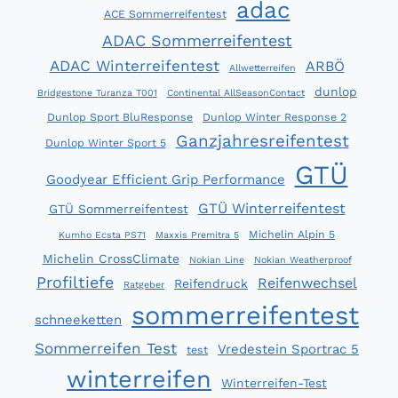
adac
ACE Sommerreifentest
ADAC Sommerreifentest
ADAC Winterreifentest
ARBÖ
Allwetterreifen
dunlop
Bridgestone Turanza T001
Continental AllSeasonContact
Dunlop Sport BluResponse
Dunlop Winter Response 2
Ganzjahresreifentest
Dunlop Winter Sport 5
GTÜ
Goodyear Efficient Grip Performance
GTÜ Winterreifentest
GTÜ Sommerreifentest
Michelin Alpin 5
Kumho Ecsta PS71
Maxxis Premitra 5
Michelin CrossClimate
Nokian Line
Nokian Weatherproof
Profiltiefe
Reifenwechsel
Reifendruck
Ratgeber
sommerreifentest
schneeketten
Sommerreifen Test
Vredestein Sportrac 5
test
winterreifen
Winterreifen-Test