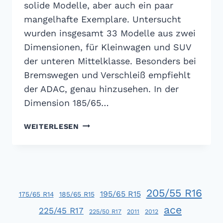
solide Modelle, aber auch ein paar
mangelhafte Exemplare. Untersucht
wurden insgesamt 33 Modelle aus zwei
Dimensionen, für Kleinwagen und SUV
der unteren Mittelklasse. Besonders bei
Bremswegen und Verschleiß empfiehlt
der ADAC, genau hinzusehen. In der
Dimension 185/65…
ADAC
WEITERLESEN
WINTERREIFENTEST
2022:
GUTE
REIFEN
MÜSSEN
205/55 R16
NICHT
195/65 R15
175/65 R14
185/65 R15
TEUER
ace
225/45 R17
225/50 R17
2011
2012
SEIN