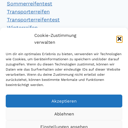
Sommerreifentest
Transporterreifen
Transporterreifentest
Winterreifen
Winterreifentest
Cookie-Zustimmung
verwalten
Empfehlungen
Um dir ein optimales Erlebnis zu bieten, verwenden wir Technologien
wie Cookies, um Geräteinformationen zu speichern und/oder darauf
zuzugreifen. Wenn du diesen Technologien zustimmst, können wir
Daten wie das Surfverhalten oder eindeutige IDs auf dieser Website
Handytarifvergleich
verarbeiten. Wenn du deine Zustimmung nicht erteilst oder
Luftsport Magazin
zurückziehst, können bestimmte Merkmale und Funktionen
beeinträchtigt werden.
Sparplan Test
Akzeptieren
Ablehnen
© 2026 Reifen Testberichte
Einstellungen ansehen