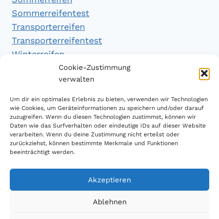
Sommerreifentest
Transporterreifen
Transporterreifentest
Winterreifen
Winterreifentest
Cookie-Zustimmung
verwalten
Empfehlungen
Um dir ein optimales Erlebnis zu bieten, verwenden wir Technologien
wie Cookies, um Geräteinformationen zu speichern und/oder darauf
zuzugreifen. Wenn du diesen Technologien zustimmst, können wir
Daten wie das Surfverhalten oder eindeutige IDs auf dieser Website
Handytarifvergleich
verarbeiten. Wenn du deine Zustimmung nicht erteilst oder
Luftsport Magazin
zurückziehst, können bestimmte Merkmale und Funktionen
beeinträchtigt werden.
Sparplan Test
Akzeptieren
Ablehnen
© 2026 Reifen Testberichte