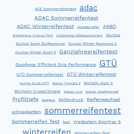
adac
ACE Sommerreifentest
ADAC Sommerreifentest
ADAC Winterreifentest
ARBÖ
Allwetterreifen
dunlop
Bridgestone Turanza T001
Continental AllSeasonContact
Dunlop Sport BluResponse
Dunlop Winter Response 2
Ganzjahresreifentest
Dunlop Winter Sport 5
GTÜ
Goodyear Efficient Grip Performance
GTÜ Winterreifentest
GTÜ Sommerreifentest
Michelin Alpin 5
Kumho Ecsta PS71
Maxxis Premitra 5
Michelin CrossClimate
Nokian Line
Nokian Weatherproof
Profiltiefe
Reifenwechsel
Reifendruck
Ratgeber
sommerreifentest
schneeketten
Sommerreifen Test
Vredestein Sportrac 5
test
winterreifen
Winterreifen-Test