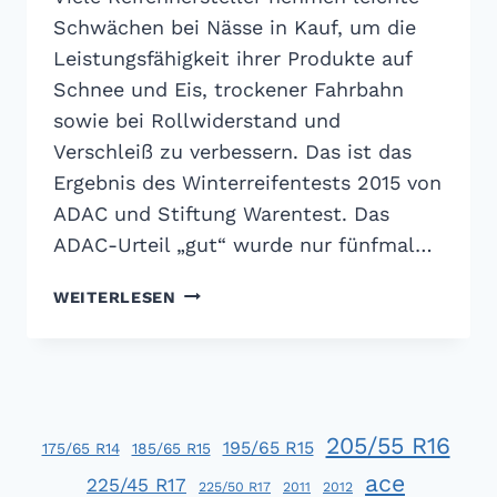
Schwächen bei Nässe in Kauf, um die
Leistungsfähigkeit ihrer Produkte auf
Schnee und Eis, trockener Fahrbahn
sowie bei Rollwiderstand und
Verschleiß zu verbessern. Das ist das
Ergebnis des Winterreifentests 2015 von
ADAC und Stiftung Warentest. Das
ADAC-Urteil „gut“ wurde nur fünfmal…
ADAC
WEITERLESEN
WINTERREIFENTEST
2015:
VIELE
WINTERREIFEN
MIT
205/55 R16
SCHWÄCHEN
195/65 R15
175/65 R14
185/65 R15
BEI
ace
225/45 R17
225/50 R17
2011
2012
NÄSSE