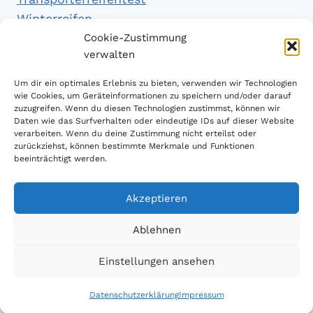
Winterreifen
Winterreifentest
Cookie-Zustimmung
verwalten
Empfehlungen
Um dir ein optimales Erlebnis zu bieten, verwenden wir Technologien
wie Cookies, um Geräteinformationen zu speichern und/oder darauf
zuzugreifen. Wenn du diesen Technologien zustimmst, können wir
Daten wie das Surfverhalten oder eindeutige IDs auf dieser Website
Handytarifvergleich
verarbeiten. Wenn du deine Zustimmung nicht erteilst oder
Luftsport Magazin
zurückziehst, können bestimmte Merkmale und Funktionen
beeinträchtigt werden.
Sparplan Test
Akzeptieren
Ablehnen
© 2026 Reifen Testberichte
Einstellungen ansehen
Datenschutzerklärung
Impressum