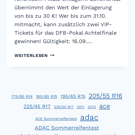
übernimmt den Wert der Einlagerung
von bis zu 30 €! Wer bis zum 31.10.
mitmacht, kann zusätzlich zwei VIP-
Tickets für das DFB-Pokal Achtelfinale
gewinnen! Gültigkeit: 16.09….
REIFEN.COM:
WEITERLESEN
30
EURO
CONTI
TREUE-
PRÄMIE
205/55 R16
195/65 R15
175/65 R14
185/65 R15
ace
225/45 R17
225/50 R17
2011
2012
adac
ACE Sommerreifentest
ADAC Sommerreifentest