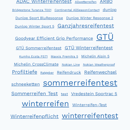
ADAC Winterreifentest
ARBÖ
Allwetterreifen
dunlop
Bridgestone Turanza T001
Continental AllSeasonContact
Dunlop Sport BluResponse
Dunlop Winter Response 2
Ganzjahresreifentest
Dunlop Winter Sport 5
GTÜ
Goodyear Efficient Grip Performance
GTÜ Winterreifentest
GTÜ Sommerreifentest
Michelin Alpin 5
Kumho Ecsta PS71
Maxxis Premitra 5
Michelin CrossClimate
Nokian Line
Nokian Weatherproof
Profiltiefe
Reifenwechsel
Reifendruck
Ratgeber
sommerreifentest
schneeketten
Sommerreifen Test
Vredestein Sportrac 5
test
winterreifen
Winterreifen-Test
winterreifentest
Winterreifenpflicht