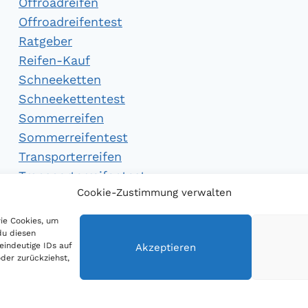
Offroadreifen
Offroadreifentest
Ratgeber
Reifen-Kauf
Schneeketten
Schneekettentest
Sommerreifen
Sommerreifentest
Transporterreifen
Transporterreifentest
Cookie-Zustimmung verwalten
Winterreifen
Winterreifentest
wie Cookies, um
du diesen
eindeutige IDs auf
Akzeptieren
der zurückziehst,