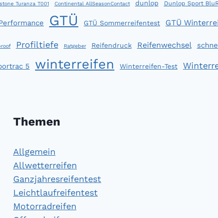
dunlop
Dunlop Sport Blu
stone Turanza T001
Continental AllSeasonContact
GTÜ
GTÜ Winterrei
 Performance
GTÜ Sommerreifentest
Profiltiefe
Reifenwechsel
schne
Reifendruck
roof
Ratgeber
winterreifen
Winterre
portrac 5
Winterreifen-Test
Themen
Allgemein
Allwetterreifen
Ganzjahresreifentest
Leichtlaufreifentest
Motorradreifen