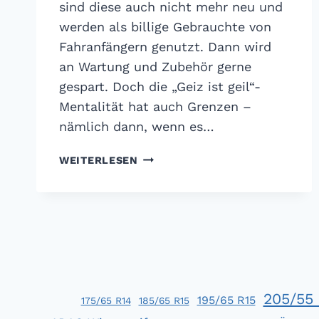
sind diese auch nicht mehr neu und
werden als billige Gebrauchte von
Fahranfängern genutzt. Dann wird
an Wartung und Zubehör gerne
gespart. Doch die „Geiz ist geil“-
Mentalität hat auch Grenzen –
nämlich dann, wenn es…
GTÜ
WEITERLESEN
WINTERREIFENTEST
2013:
STARKE
LEISTUNG!
205/55 
195/65 R15
175/65 R14
185/65 R15