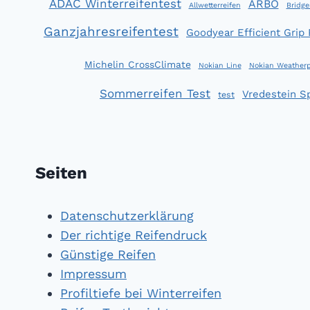
ADAC Winterreifentest
ARBÖ
Allwetterreifen
Bridge
Ganzjahresreifentest
Goodyear Efficient Grip
Michelin CrossClimate
Nokian Line
Nokian Weatherp
Sommerreifen Test
Vredestein S
test
Seiten
Datenschutzerklärung
Der richtige Reifendruck
Günstige Reifen
Impressum
Profiltiefe bei Winterreifen