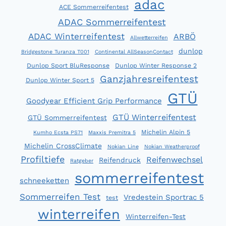
adac
ACE Sommerreifentest
ADAC Sommerreifentest
ADAC Winterreifentest
ARBÖ
Allwetterreifen
dunlop
Bridgestone Turanza T001
Continental AllSeasonContact
Dunlop Sport BluResponse
Dunlop Winter Response 2
Ganzjahresreifentest
Dunlop Winter Sport 5
GTÜ
Goodyear Efficient Grip Performance
GTÜ Winterreifentest
GTÜ Sommerreifentest
Michelin Alpin 5
Kumho Ecsta PS71
Maxxis Premitra 5
Michelin CrossClimate
Nokian Line
Nokian Weatherproof
Profiltiefe
Reifenwechsel
Reifendruck
Ratgeber
sommerreifentest
schneeketten
Sommerreifen Test
Vredestein Sportrac 5
test
winterreifen
Winterreifen-Test