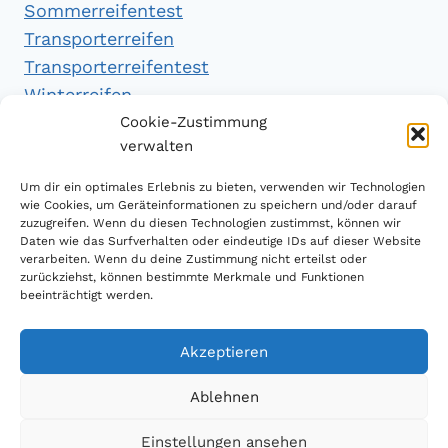
Sommerreifentest
Transporterreifen
Transporterreifentest
Winterreifen
Winterreifentest
Cookie-Zustimmung
verwalten
Empfehlungen
Um dir ein optimales Erlebnis zu bieten, verwenden wir Technologien
wie Cookies, um Geräteinformationen zu speichern und/oder darauf
zuzugreifen. Wenn du diesen Technologien zustimmst, können wir
Daten wie das Surfverhalten oder eindeutige IDs auf dieser Website
Handytarifvergleich
verarbeiten. Wenn du deine Zustimmung nicht erteilst oder
Luftsport Magazin
zurückziehst, können bestimmte Merkmale und Funktionen
beeinträchtigt werden.
Sparplan Test
Akzeptieren
Ablehnen
© 2026 Reifen Testberichte
Einstellungen ansehen