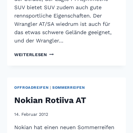
SUV bietet SUV zudem auch gute
rennsportliche Eigenschaften. Der
Wrangler AT/SA wiedrum ist auch für
das etwas schwere Gelände geeignet,
und der Wrangler…
VIER
WEITERLESEN
NEUE
SUV-
REIFEN
VON
GOODYEAR
OFFROADREIFEN
|
SOMMERREIFEN
Nokian Rotiiva AT
14. Februar 2012
Nokian hat einen neuen Sommerreifen