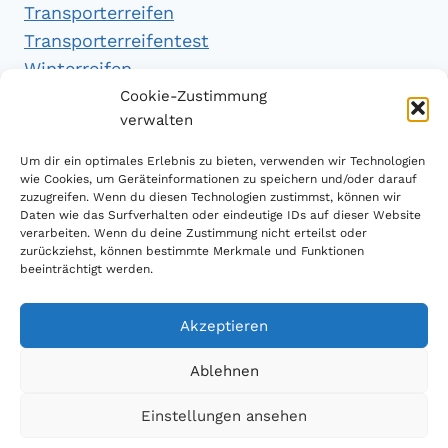
Transporterreifen
Transporterreifentest
Winterreifen
Winterreifentest
Cookie-Zustimmung
verwalten
Empfehlungen
Um dir ein optimales Erlebnis zu bieten, verwenden wir Technologien
wie Cookies, um Geräteinformationen zu speichern und/oder darauf
zuzugreifen. Wenn du diesen Technologien zustimmst, können wir
Daten wie das Surfverhalten oder eindeutige IDs auf dieser Website
Handytarifvergleich
verarbeiten. Wenn du deine Zustimmung nicht erteilst oder
Luftsport Magazin
zurückziehst, können bestimmte Merkmale und Funktionen
beeinträchtigt werden.
Sparplan Test
Akzeptieren
Ablehnen
© 2026 Reifen Testberichte
Einstellungen ansehen