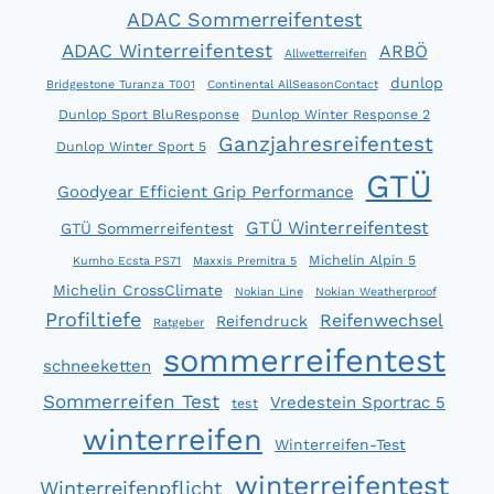
ADAC Sommerreifentest
ADAC Winterreifentest
ARBÖ
Allwetterreifen
dunlop
Bridgestone Turanza T001
Continental AllSeasonContact
Dunlop Sport BluResponse
Dunlop Winter Response 2
Ganzjahresreifentest
Dunlop Winter Sport 5
GTÜ
Goodyear Efficient Grip Performance
GTÜ Winterreifentest
GTÜ Sommerreifentest
Michelin Alpin 5
Kumho Ecsta PS71
Maxxis Premitra 5
Michelin CrossClimate
Nokian Line
Nokian Weatherproof
Profiltiefe
Reifenwechsel
Reifendruck
Ratgeber
sommerreifentest
schneeketten
Sommerreifen Test
Vredestein Sportrac 5
test
winterreifen
Winterreifen-Test
winterreifentest
Winterreifenpflicht