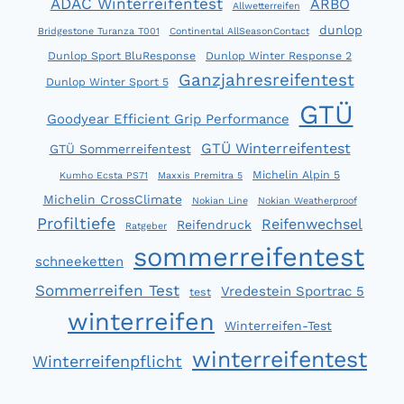
ADAC Winterreifentest
ARBÖ
Allwetterreifen
dunlop
Bridgestone Turanza T001
Continental AllSeasonContact
Dunlop Sport BluResponse
Dunlop Winter Response 2
Ganzjahresreifentest
Dunlop Winter Sport 5
GTÜ
Goodyear Efficient Grip Performance
GTÜ Winterreifentest
GTÜ Sommerreifentest
Michelin Alpin 5
Kumho Ecsta PS71
Maxxis Premitra 5
Michelin CrossClimate
Nokian Line
Nokian Weatherproof
Profiltiefe
Reifenwechsel
Reifendruck
Ratgeber
sommerreifentest
schneeketten
Sommerreifen Test
Vredestein Sportrac 5
test
winterreifen
Winterreifen-Test
winterreifentest
Winterreifenpflicht