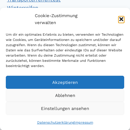
Winterreifen
Winterreifentest
Cookie-Zustimmung
verwalten
Empfehlungen
Um dir ein optimales Erlebnis zu bieten, verwenden wir Technologien
wie Cookies, um Geräteinformationen zu speichern und/oder darauf
zuzugreifen. Wenn du diesen Technologien zustimmst, können wir
Daten wie das Surfverhalten oder eindeutige IDs auf dieser Website
Handytarifvergleich
verarbeiten. Wenn du deine Zustimmung nicht erteilst oder
Luftsport Magazin
zurückziehst, können bestimmte Merkmale und Funktionen
beeinträchtigt werden.
Sparplan Test
Akzeptieren
Ablehnen
© 2026 Reifen Testberichte
Einstellungen ansehen
Datenschutzerklärung
Impressum