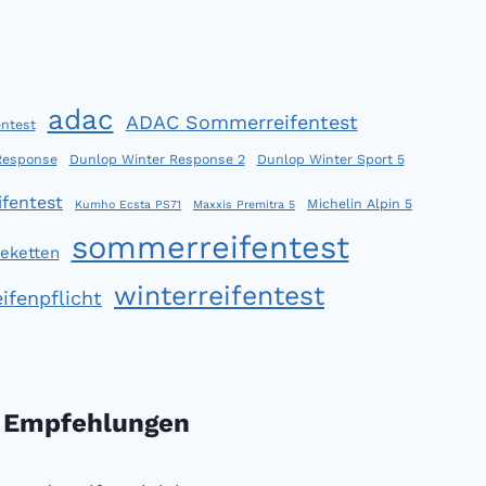
adac
ADAC Sommerreifentest
ntest
Response
Dunlop Winter Response 2
Dunlop Winter Sport 5
fentest
Michelin Alpin 5
Kumho Ecsta PS71
Maxxis Premitra 5
sommerreifentest
eketten
winterreifentest
ifenpflicht
Empfehlungen