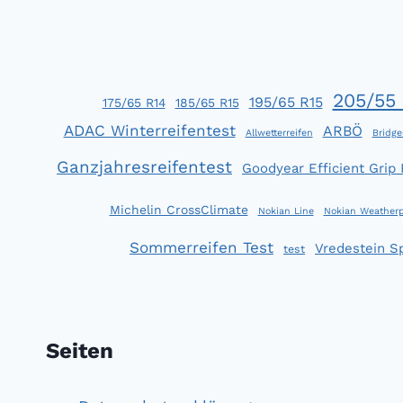
MUSS
NICHT
IMMER
PREMIUM
SEIN
205/55 
195/65 R15
175/65 R14
185/65 R15
ADAC Winterreifentest
ARBÖ
Allwetterreifen
Bridge
Ganzjahresreifentest
Goodyear Efficient Grip
Michelin CrossClimate
Nokian Line
Nokian Weatherp
Sommerreifen Test
Vredestein S
test
Seiten