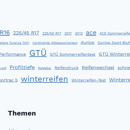
R16
ace
225/45 R17
225/50 R17
2011
2012
ACE Sommerreife
dunlop
Dunlop Sport Blu
stone Turanza T001
Continental AllSeasonContact
GTÜ
GTÜ Winterrei
 Performance
GTÜ Sommerreifentest
Profiltiefe
Reifenwechsel
schne
Reifendruck
roof
Ratgeber
winterreifen
Winterre
portrac 5
Winterreifen-Test
Themen