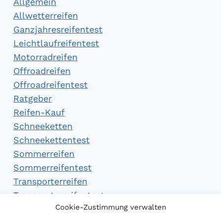
Allgemein
Allwetterreifen
Ganzjahresreifentest
Leichtlaufreifentest
Motorradreifen
Offroadreifen
Offroadreifentest
Ratgeber
Reifen-Kauf
Schneeketten
Schneekettentest
Sommerreifen
Sommerreifentest
Transporterreifen
Transporterreifentest
Cookie-Zustimmung verwalten
Winterreifen