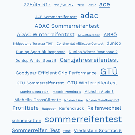
PREMIUM
ace
225/45 R17
225/50 R17
2011
2012
SEIN
adac
ACE Sommerreifentest
ADAC Sommerreifentest
ADAC Winterreifentest
ARBÖ
Allwetterreifen
dunlop
Bridgestone Turanza T001
Continental AllSeasonContact
Dunlop Sport BluResponse
Dunlop Winter Response 2
Ganzjahresreifentest
Dunlop Winter Sport 5
GTÜ
Goodyear Efficient Grip Performance
GTÜ Winterreifentest
GTÜ Sommerreifentest
Michelin Alpin 5
Kumho Ecsta PS71
Maxxis Premitra 5
Michelin CrossClimate
Nokian Line
Nokian Weatherproof
Profiltiefe
Reifenwechsel
Reifendruck
Ratgeber
sommerreifentest
schneeketten
Sommerreifen Test
Vredestein Sportrac 5
test