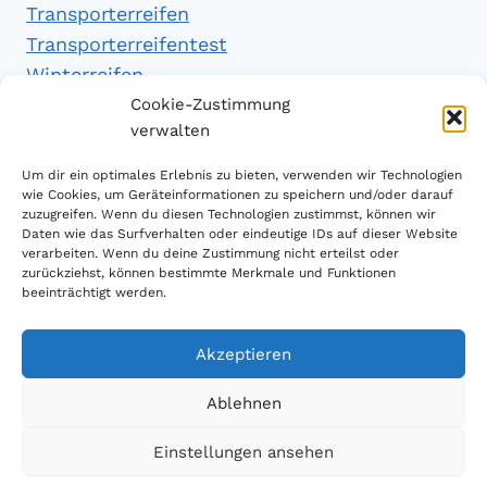
Transporterreifen
Transporterreifentest
Winterreifen
Winterreifentest
Cookie-Zustimmung
verwalten
Empfehlungen
Um dir ein optimales Erlebnis zu bieten, verwenden wir Technologien
wie Cookies, um Geräteinformationen zu speichern und/oder darauf
zuzugreifen. Wenn du diesen Technologien zustimmst, können wir
Daten wie das Surfverhalten oder eindeutige IDs auf dieser Website
Handytarifvergleich
verarbeiten. Wenn du deine Zustimmung nicht erteilst oder
Luftsport Magazin
zurückziehst, können bestimmte Merkmale und Funktionen
beeinträchtigt werden.
Sparplan Test
Akzeptieren
Ablehnen
© 2026 Reifen Testberichte
Einstellungen ansehen