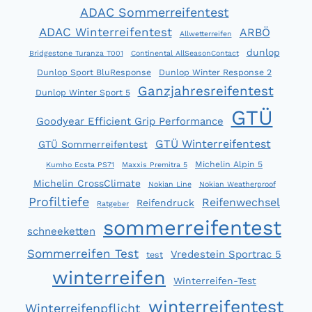
ADAC Sommerreifentest
ADAC Winterreifentest
ARBÖ
Allwetterreifen
dunlop
Bridgestone Turanza T001
Continental AllSeasonContact
Dunlop Sport BluResponse
Dunlop Winter Response 2
Ganzjahresreifentest
Dunlop Winter Sport 5
GTÜ
Goodyear Efficient Grip Performance
GTÜ Winterreifentest
GTÜ Sommerreifentest
Michelin Alpin 5
Kumho Ecsta PS71
Maxxis Premitra 5
Michelin CrossClimate
Nokian Line
Nokian Weatherproof
Profiltiefe
Reifenwechsel
Reifendruck
Ratgeber
sommerreifentest
schneeketten
Sommerreifen Test
Vredestein Sportrac 5
test
winterreifen
Winterreifen-Test
winterreifentest
Winterreifenpflicht