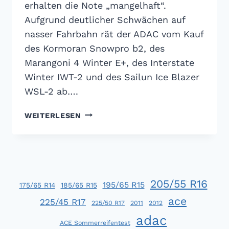
erhalten die Note „mangelhaft“.
Aufgrund deutlicher Schwächen auf
nasser Fahrbahn rät der ADAC vom Kauf
des Kormoran Snowpro b2, des
Marangoni 4 Winter E+, des Interstate
Winter IWT-2 und des Sailun Ice Blazer
WSL-2 ab….
ADAC
WEITERLESEN
WINTERREIFENTEST
2013:
GEMISCHTES
ERGEBNIS
205/55 R16
195/65 R15
175/65 R14
185/65 R15
ace
225/45 R17
225/50 R17
2011
2012
adac
ACE Sommerreifentest