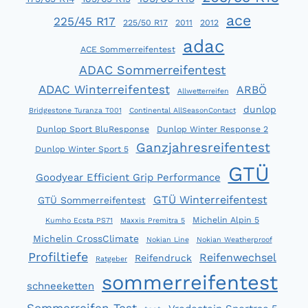
ace
225/45 R17
225/50 R17
2011
2012
adac
ACE Sommerreifentest
ADAC Sommerreifentest
ADAC Winterreifentest
ARBÖ
Allwetterreifen
dunlop
Bridgestone Turanza T001
Continental AllSeasonContact
Dunlop Sport BluResponse
Dunlop Winter Response 2
Ganzjahresreifentest
Dunlop Winter Sport 5
GTÜ
Goodyear Efficient Grip Performance
GTÜ Winterreifentest
GTÜ Sommerreifentest
Michelin Alpin 5
Kumho Ecsta PS71
Maxxis Premitra 5
Michelin CrossClimate
Nokian Line
Nokian Weatherproof
Profiltiefe
Reifenwechsel
Reifendruck
Ratgeber
sommerreifentest
schneeketten
Sommerreifen Test