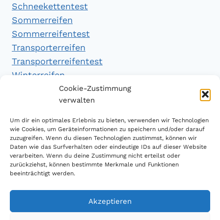
Schneekettentest
Sommerreifen
Sommerreifentest
Transporterreifen
Transporterreifentest
Winterreifen
Winterreifentest
Cookie-Zustimmung
verwalten
Empfehlungen
Um dir ein optimales Erlebnis zu bieten, verwenden wir Technologien
wie Cookies, um Geräteinformationen zu speichern und/oder darauf
zuzugreifen. Wenn du diesen Technologien zustimmst, können wir
Daten wie das Surfverhalten oder eindeutige IDs auf dieser Website
Handytarifvergleich
verarbeiten. Wenn du deine Zustimmung nicht erteilst oder
Luftsport Magazin
zurückziehst, können bestimmte Merkmale und Funktionen
beeinträchtigt werden.
Sparplan Test
Akzeptieren