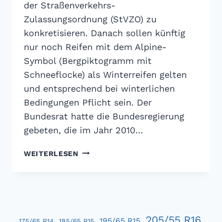
der Straßenverkehrs-
Zulassungsordnung (StVZO) zu
konkretisieren. Danach sollen künftig
nur noch Reifen mit dem Alpine-
Symbol (Bergpiktogramm mit
Schneeflocke) als Winterreifen gelten
und entsprechend bei winterlichen
Bedingungen Pflicht sein. Der
Bundesrat hatte die Bundesregierung
gebeten, die im Jahr 2010…
BUNDESREGIERUNG
WEITERLESEN
PLANT
ÄNDERUNG
DER
WINTERREIFENPFLICHT
205/55 R16
195/65 R15
175/65 R14
185/65 R15