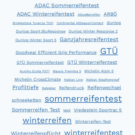
ADAC Sommerreifentest
ADAC Winterreifentest
ARBÖ
Allwetterreifen
dunlop
Bridgestone Turanza T001
Continental AllSeasonContact
Dunlop Sport BluResponse
Dunlop Winter Response 2
Ganzjahresreifentest
Dunlop Winter Sport 5
GTÜ
Goodyear Efficient Grip Performance
GTÜ Winterreifentest
GTÜ Sommerreifentest
Michelin Alpin 5
Kumho Ecsta PS71
Maxxis Premitra 5
Michelin CrossClimate
Nokian Line
Nokian Weatherproof
Profiltiefe
Reifenwechsel
Reifendruck
Ratgeber
sommerreifentest
schneeketten
Sommerreifen Test
Vredestein Sportrac 5
test
winterreifen
Winterreifen-Test
winterreifentest
Winterreifenpflicht