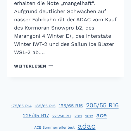
erhalten die Note „mangelhaft“.
Aufgrund deutlicher Schwächen auf
nasser Fahrbahn rät der ADAC vom Kauf
des Kormoran Snowpro b2, des
Marangoni 4 Winter E+, des Interstate
Winter IWT-2 und des Sailun Ice Blazer
WSL-2 ab….
ADAC
WEITERLESEN
WINTERREIFENTEST
2013:
GEMISCHTES
ERGEBNIS
205/55 R16
195/65 R15
175/65 R14
185/65 R15
ace
225/45 R17
225/50 R17
2011
2012
adac
ACE Sommerreifentest