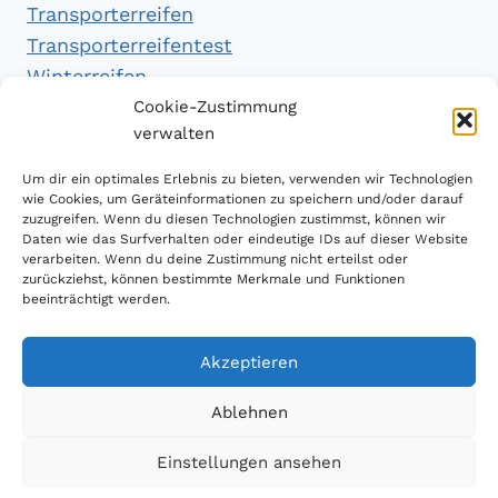
Transporterreifen
Transporterreifentest
Winterreifen
Winterreifentest
Cookie-Zustimmung
verwalten
Empfehlungen
Um dir ein optimales Erlebnis zu bieten, verwenden wir Technologien
wie Cookies, um Geräteinformationen zu speichern und/oder darauf
zuzugreifen. Wenn du diesen Technologien zustimmst, können wir
Daten wie das Surfverhalten oder eindeutige IDs auf dieser Website
Handytarifvergleich
verarbeiten. Wenn du deine Zustimmung nicht erteilst oder
Luftsport Magazin
zurückziehst, können bestimmte Merkmale und Funktionen
beeinträchtigt werden.
Sparplan Test
Akzeptieren
Ablehnen
© 2026 Reifen Testberichte
Einstellungen ansehen