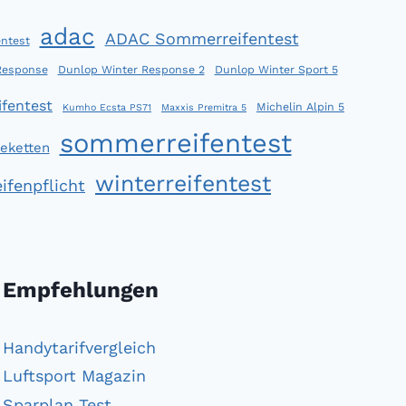
adac
ADAC Sommerreifentest
ntest
Response
Dunlop Winter Response 2
Dunlop Winter Sport 5
fentest
Michelin Alpin 5
Kumho Ecsta PS71
Maxxis Premitra 5
sommerreifentest
eketten
winterreifentest
ifenpflicht
Empfehlungen
Handytarifvergleich
Luftsport Magazin
Sparplan Test