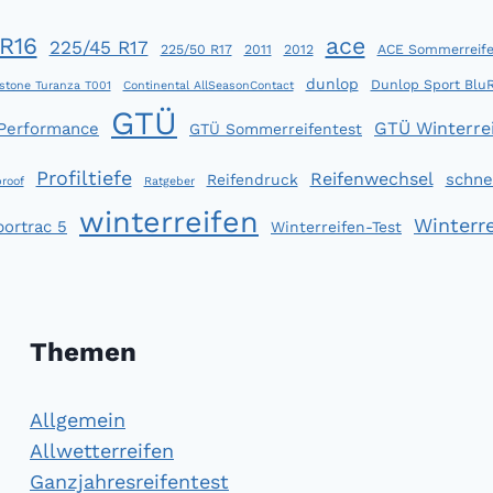
R16
ace
225/45 R17
225/50 R17
2011
2012
ACE Sommerreife
dunlop
Dunlop Sport Blu
stone Turanza T001
Continental AllSeasonContact
GTÜ
GTÜ Winterrei
 Performance
GTÜ Sommerreifentest
Profiltiefe
Reifenwechsel
schne
Reifendruck
roof
Ratgeber
winterreifen
Winterre
portrac 5
Winterreifen-Test
Themen
Allgemein
Allwetterreifen
Ganzjahresreifentest