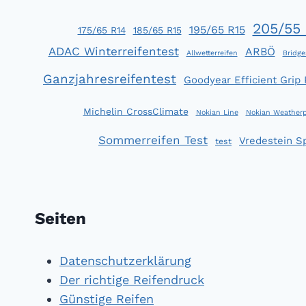
205/55 
195/65 R15
175/65 R14
185/65 R15
ADAC Winterreifentest
ARBÖ
Allwetterreifen
Bridge
Ganzjahresreifentest
Goodyear Efficient Grip
Michelin CrossClimate
Nokian Line
Nokian Weatherp
Sommerreifen Test
Vredestein S
test
Seiten
Datenschutzerklärung
Der richtige Reifendruck
Günstige Reifen