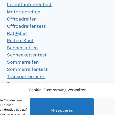
Leichtlaufreifentest
Motorradreifen
Offroadreifen
Offroadreifentest
Ratgeber
Reifen-Kauf
Schneeketten
Schneekettentest
Sommerreifen
Sommerreifentest
Transporterreifen
Transporterreifentest
Cookie-Zustimmung verwalten
Winterreifen
Winterreifentest
wie Cookies, um
du diesen
eindeutige IDs auf
Akzeptieren
der zurückziehst,