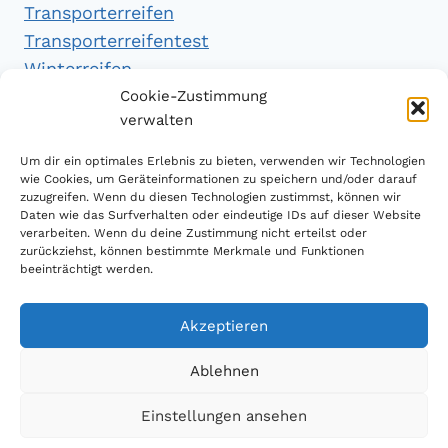
Transporterreifen
Transporterreifentest
Winterreifen
Winterreifentest
Cookie-Zustimmung
verwalten
Empfehlungen
Um dir ein optimales Erlebnis zu bieten, verwenden wir Technologien
wie Cookies, um Geräteinformationen zu speichern und/oder darauf
zuzugreifen. Wenn du diesen Technologien zustimmst, können wir
Daten wie das Surfverhalten oder eindeutige IDs auf dieser Website
Handytarifvergleich
verarbeiten. Wenn du deine Zustimmung nicht erteilst oder
Luftsport Magazin
zurückziehst, können bestimmte Merkmale und Funktionen
beeinträchtigt werden.
Sparplan Test
Akzeptieren
Ablehnen
© 2026 Reifen Testberichte
Einstellungen ansehen