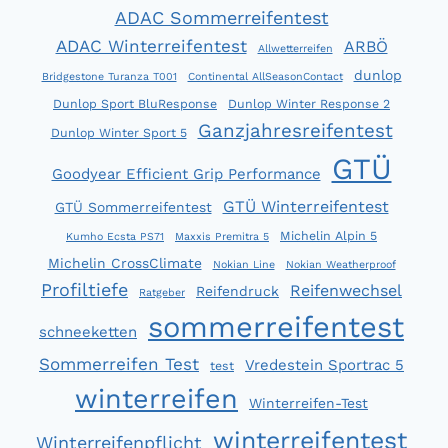
ADAC Sommerreifentest
ADAC Winterreifentest
ARBÖ
Allwetterreifen
dunlop
Bridgestone Turanza T001
Continental AllSeasonContact
Dunlop Sport BluResponse
Dunlop Winter Response 2
Ganzjahresreifentest
Dunlop Winter Sport 5
GTÜ
Goodyear Efficient Grip Performance
GTÜ Winterreifentest
GTÜ Sommerreifentest
Michelin Alpin 5
Kumho Ecsta PS71
Maxxis Premitra 5
Michelin CrossClimate
Nokian Line
Nokian Weatherproof
Profiltiefe
Reifenwechsel
Reifendruck
Ratgeber
sommerreifentest
schneeketten
Sommerreifen Test
Vredestein Sportrac 5
test
winterreifen
Winterreifen-Test
winterreifentest
Winterreifenpflicht