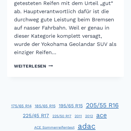
getesteten Reifen mit dem Urteil „gut“
ab. Hauptverantwortlich dafür ist die
durchweg gute Leistung beim Bremsen
auf nasser Fahrbahn. Weil er genau in
dieser Kategorie komplett versagt,
wurde der Yokohama Geolandar SUV als
einziger Reifen…
ADAC
WEITERLESEN
SOMMERREIFENTEST
2017:
NUR
EIN
VIERTEL
205/55 R16
SIND
195/65 R15
175/65 R14
185/65 R15
WIRKLICH
ace
225/45 R17
225/50 R17
2011
2012
GUT
adac
ACE Sommerreifentest