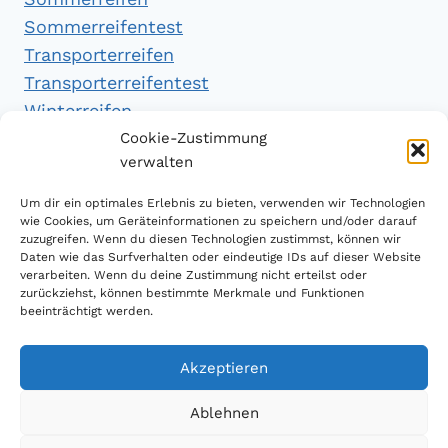
Sommerreifentest
Transporterreifen
Transporterreifentest
Winterreifen
Winterreifentest
Cookie-Zustimmung
verwalten
Empfehlungen
Um dir ein optimales Erlebnis zu bieten, verwenden wir Technologien
wie Cookies, um Geräteinformationen zu speichern und/oder darauf
zuzugreifen. Wenn du diesen Technologien zustimmst, können wir
Daten wie das Surfverhalten oder eindeutige IDs auf dieser Website
Handytarifvergleich
verarbeiten. Wenn du deine Zustimmung nicht erteilst oder
Luftsport Magazin
zurückziehst, können bestimmte Merkmale und Funktionen
beeinträchtigt werden.
Sparplan Test
Akzeptieren
Ablehnen
© 2026 Reifen Testberichte