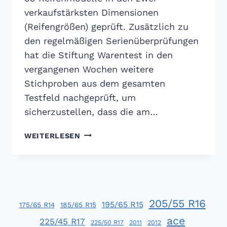
verkaufstärksten Dimensionen
(Reifengrößen) geprüft. Zusätzlich zu
den regelmäßigen Serienüberprüfungen
hat die Stiftung Warentest in den
vergangenen Wochen weitere
Stichproben aus dem gesamten
Testfeld nachgeprüft, um
sicherzustellen, dass die am…
ADAC
WEITERLESEN
SOMMERREIFENTEST
2014
205/55 R16
195/65 R15
175/65 R14
185/65 R15
ace
225/45 R17
225/50 R17
2011
2012