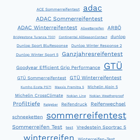
adac
ACE Sommerreifentest
ADAC Sommerreifentest
ADAC Winterreifentest
ARBÖ
Allwetterreifen
dunlop
Bridgestone Turanza T001
Continental AllSeasonContact
Dunlop Sport BluResponse
Dunlop Winter Response 2
Ganzjahresreifentest
Dunlop Winter Sport 5
GTÜ
Goodyear Efficient Grip Performance
GTÜ Winterreifentest
GTÜ Sommerreifentest
Michelin Alpin 5
Kumho Ecsta PS71
Maxxis Premitra 5
Michelin CrossClimate
Nokian Line
Nokian Weatherproof
Profiltiefe
Reifenwechsel
Reifendruck
Ratgeber
sommerreifentest
schneeketten
Sommerreifen Test
Vredestein Sportrac 5
test
winterreifen
Winterreifen-Test